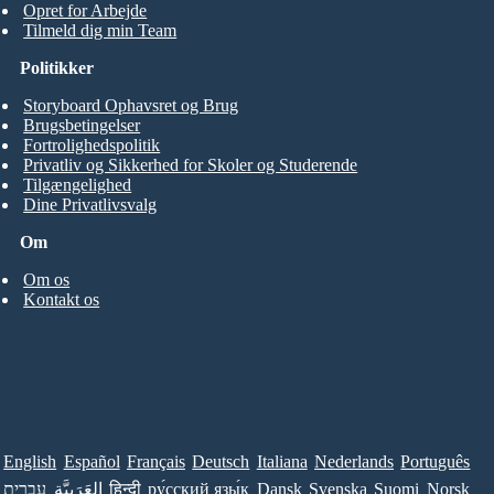
Opret for Arbejde
Tilmeld dig min Team
Politikker
Storyboard Ophavsret og Brug
Brugsbetingelser
Fortrolighedspolitik
Privatliv og Sikkerhed for Skoler og Studerende
Tilgængelighed
Dine Privatlivsvalg
Om
Om os
Kontakt os
English
Español
Français
Deutsch
Italiana
Nederlands
Português
עברית
العَرَبِيَّة
हिन्दी
ру́сский язы́к
Dansk
Svenska
Suomi
Norsk