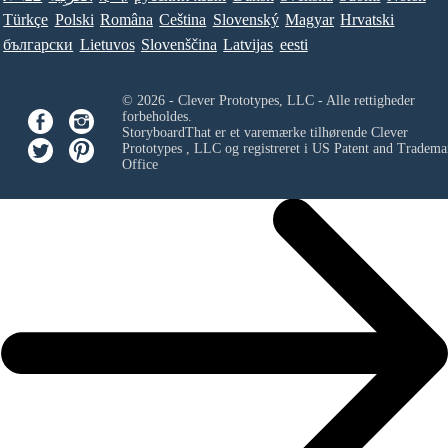
Türkçe
Polski
Româna
Ceština
Slovenský
Magyar
Hrvatski
български
Lietuvos
Slovenščina
Latvijas
eesti
© 2026 - Clever Prototypes, LLC - Alle rettigheder
forbeholdes.
StoryboardThat er et varemærke tilhørende
Clever
Prototypes , LLC
og registreret i US Patent and Tradema
Office