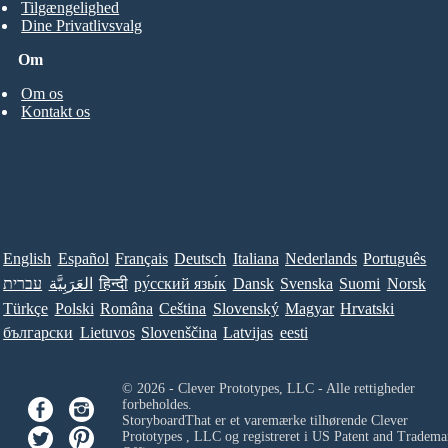
Tilgængelighed
Dine Privatlivsvalg
Om
Om os
Kontakt os
English
Español
Français
Deutsch
Italiana
Nederlands
Português
עברית
العَرَبِيَّة
हिन्दी
ру́сский язы́к
Dansk
Svenska
Suomi
Norsk
Türkçe
Polski
Româna
Ceština
Slovenský
Magyar
Hrvatski
български
Lietuvos
Slovenščina
Latvijas
eesti
© 2026 - Clever Prototypes, LLC - Alle rettigheder
forbeholdes.
StoryboardThat er et varemærke tilhørende
Clever
Prototypes , LLC
og registreret i US Patent and Tradema