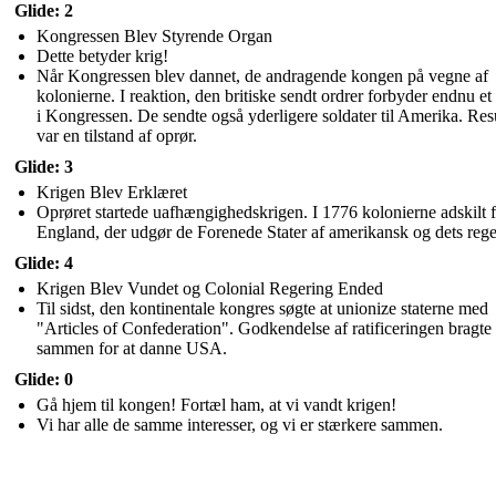
Glide: 2
Kongressen Blev Styrende Organ
Dette betyder krig!
Når Kongressen blev dannet, de andragende kongen på vegne af
kolonierne. I reaktion, den britiske sendt ordrer forbyder endnu e
i Kongressen. De sendte også yderligere soldater til Amerika. Resu
var en tilstand af oprør.
Glide: 3
Krigen Blev Erklæret
Oprøret startede uafhængighedskrigen. I 1776 kolonierne adskilt f
England, der udgør de Forenede Stater af amerikansk og dets rege
Glide: 4
Krigen Blev Vundet og Colonial Regering Ended
Til sidst, den kontinentale kongres søgte at unionize staterne med
"Articles of Confederation". Godkendelse af ratificeringen bragt
sammen for at danne USA.
Glide: 0
Gå hjem til kongen! Fortæl ham, at vi vandt krigen!
Vi har alle de samme interesser, og vi er stærkere sammen.