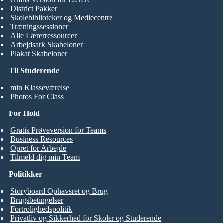
District Pakker
Skolebiblioteker og Mediecentre
Træningssessioner
Alle Lærerressourcer
Arbejdsark Skabeloner
Plakat Skabeloner
Til Studerende
min Klasseværelse
Photos For Class
For Hold
Gratis Prøveversion for Teams
Business Resources
Opret for Arbejde
Tilmeld dig min Team
Politikker
Storyboard Ophavsret og Brug
Brugsbetingelser
Fortrolighedspolitik
Privatliv og Sikkerhed for Skoler og Studerende