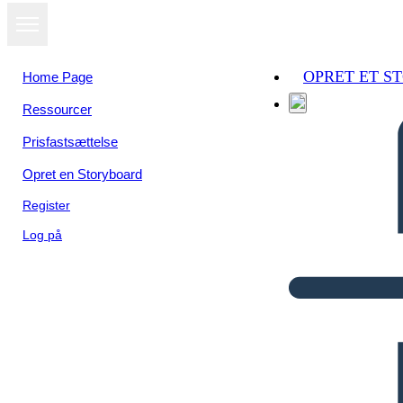
OPRET ET S
Home Page
Ressourcer
Prisfastsættelse
Opret en Storyboard
Register
Log på