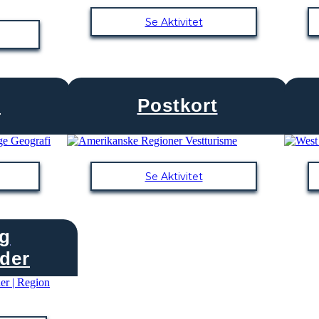
Se Aktivitet
i
Postkort
Se Aktivitet
og
der