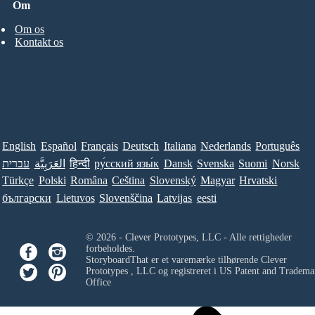
Om
Om os
Kontakt os
English
Español
Français
Deutsch
Italiana
Nederlands
Português
עברית
العَرَبِيَّة
हिन्दी
ру́сский язы́к
Dansk
Svenska
Suomi
Norsk
Türkçe
Polski
Româna
Ceština
Slovenský
Magyar
Hrvatski
български
Lietuvos
Slovenščina
Latvijas
eesti
© 2026 - Clever Prototypes, LLC - Alle rettigheder
forbeholdes.
StoryboardThat er et varemærke tilhørende
Clever
Prototypes , LLC
og registreret i US Patent and Tradema
Office