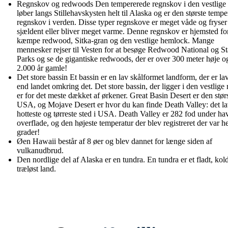
Regnskov og redwoods Den tempererede regnskov i den vestlige 
løber langs Stillehavskysten helt til Alaska og er den største temp
regnskov i verden. Disse typer regnskove er meget våde og fryser
sjældent eller bliver meget varme. Denne regnskov er hjemsted fo
kæmpe redwood, Sitka-gran og den vestlige hemlock. Mange
mennesker rejser til Vesten for at besøge Redwood National og St
Parks og se de gigantiske redwoods, der er over 300 meter høje o
2.000 år gamle!
Det store bassin Et bassin er en lav skålformet landform, der er la
end landet omkring det. Det store bassin, der ligger i den vestlige 
er for det meste dækket af ørkener. Great Basin Desert er den størs
USA, og Mojave Desert er hvor du kan finde Death Valley: det la
hotteste og tørreste sted i USA. Death Valley er 282 fod under ha
overflade, og den højeste temperatur der blev registreret der var h
grader!
Øen Hawaii består af 8 øer og blev dannet for længe siden af
vulkanudbrud.
Den nordlige del af Alaska er en tundra. En tundra er et fladt, kol
træløst land.