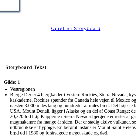
Opret en Storyboard
Storyboard Tekst
Glide: 1
Vestregionen
Bjerge Der er 4 bjergkæder i Vesten: Rockies, Sierra Nevada, kys
kaskaderne. Rockies spænder fra Canada hele vejen til Mexico og
næsten 3.000 miles lang og hundreder af miles bred. Det højeste b
USA, Mount Denali, ligger i Alaska og en del af Coast Range; de
20,320 fod høj. Klipperne i Sierra Nevada-bjergene er rester af g
magmakamre fra mange år siden. Der er stadig aktive vulkaner, s
udbrud ikke er hyppige. En berømt instans er Mount Saint Helens
brød ud i 1980 og forårsagede meget skade og død.