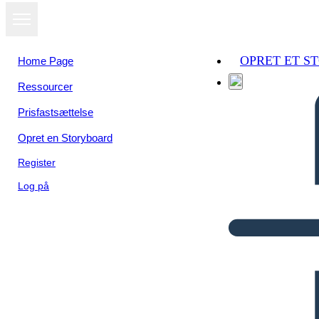
OPRET ET S
Home Page
Ressourcer
Prisfastsættelse
Opret en Storyboard
Register
Log på