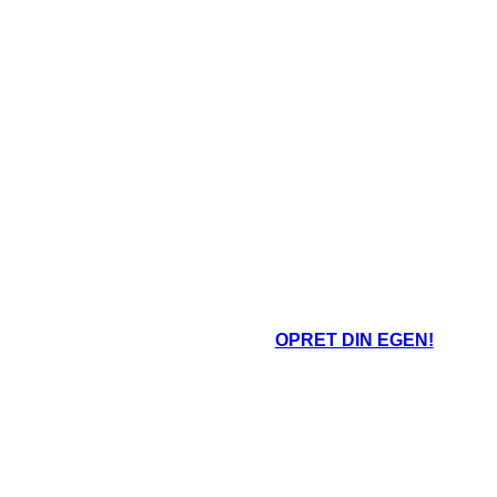
OPRET DIN EGEN!