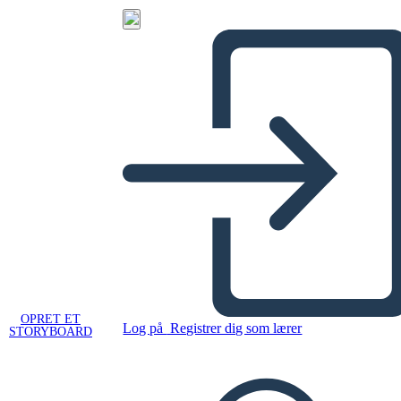
OPRET ET
Log på
Registrer dig som lærer
STORYBOARD