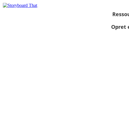
Resso
Opret 