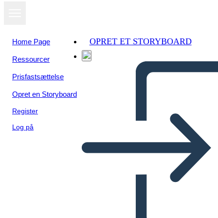
OPRET ET STORYBOARD
Home Page
Ressourcer
Se som
Prisfastsættelse
diasshow
Opret en Storyboard
Register
Log på