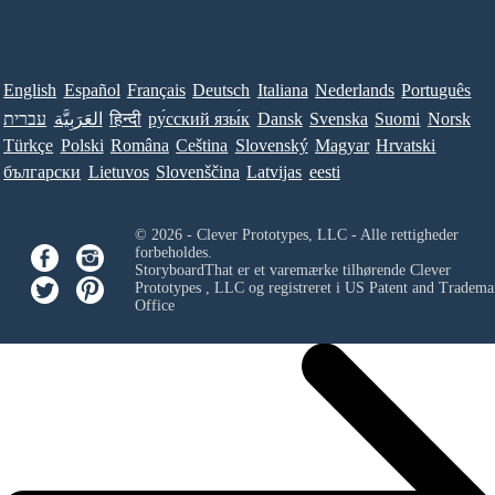
English
Español
Français
Deutsch
Italiana
Nederlands
Português
עברית
العَرَبِيَّة
हिन्दी
ру́сский язы́к
Dansk
Svenska
Suomi
Norsk
Türkçe
Polski
Româna
Ceština
Slovenský
Magyar
Hrvatski
български
Lietuvos
Slovenščina
Latvijas
eesti
© 2026 - Clever Prototypes, LLC - Alle rettigheder
forbeholdes.
StoryboardThat er et varemærke tilhørende
Clever
Prototypes , LLC
og registreret i US Patent and Tradema
Office