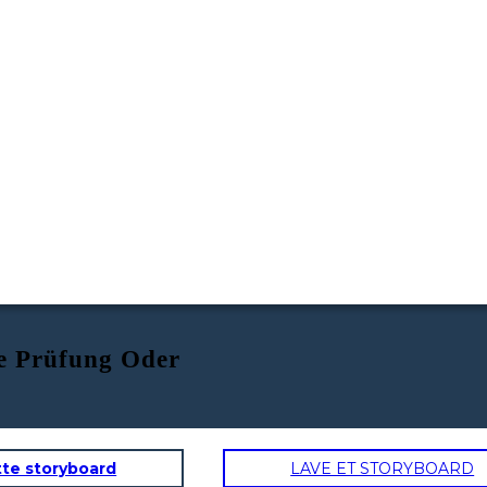
e Prüfung Oder
tte storyboard
LAVE ET STORYBOARD