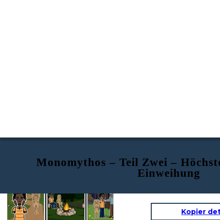
Monomythos – Teil Zwei – Höchst
Einweihung
Mentor Helfer
Überschreiten der Schwelle
Test/Verbündete/Feinde
Kopier de