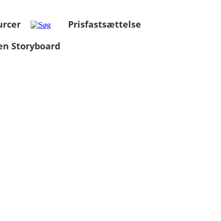
urcer
Prisfastsættelse
en Storyboard