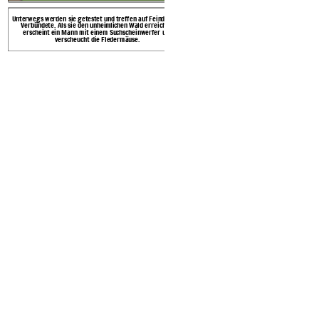
Unterwegs werden sie getestet und treffen auf Feinde oder
Verbündete. Als sie den unheimlichen Wald erreichen,
erscheint ein Mann mit einem Suchscheinwerfer und
verscheucht die Fledermäuse.