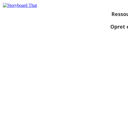
Resso
Opret 