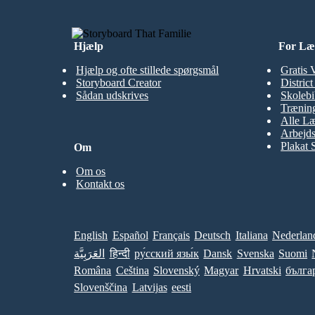
Hjælp
For Læ
Hjælp og ofte stillede spørgsmål
Gratis 
Storyboard Creator
Distric
Sådan udskrives
Skolebi
Træning
Alle Læ
Arbejds
Plakat 
Om
Om os
Kontakt os
English
Español
Français
Deutsch
Italiana
Nederlan
العَرَبِيَّة
हिन्दी
ру́сский язы́к
Dansk
Svenska
Suomi
Româna
Ceština
Slovenský
Magyar
Hrvatski
бълга
Slovenščina
Latvijas
eesti