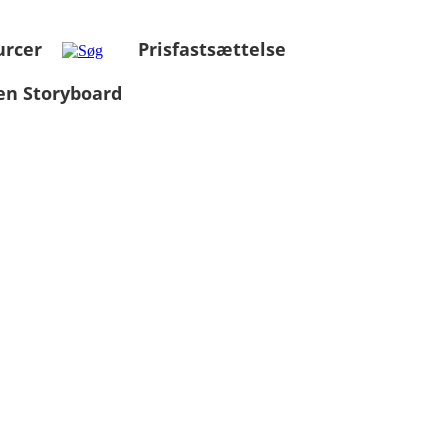
urcer
Prisfastsættelse
en Storyboard