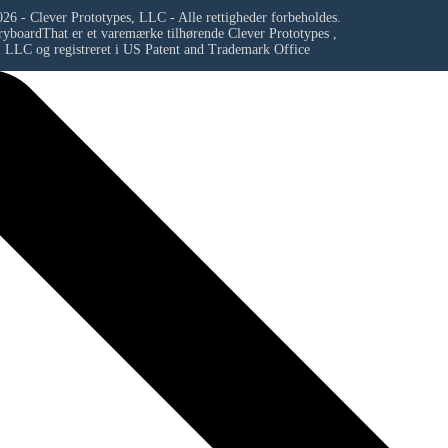
26 - Clever Prototypes, LLC - Alle rettigheder forbeholdes.
ryboardThat er et varemærke tilhørende
Clever Prototypes ,
LLC
og registreret i US Patent and Trademark Office