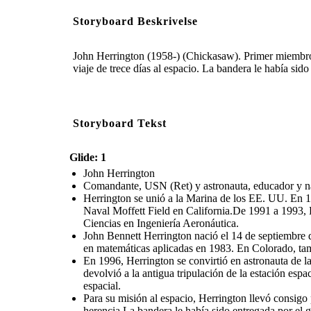
Storyboard Beskrivelse
John Herrington (1958-) (Chickasaw). Primer miembro i
viaje de trece días al espacio. La bandera le había si
Storyboard Tekst
Glide: 1
John Herrington
Comandante, USN (Ret) y astronauta, educador y 
Herrington se unió a la Marina de los EE. UU. En 1
Naval Moffett Field en California.De 1991 a 1993, 
Ciencias en Ingeniería Aeronáutica.
John Bennett Herrington nació el 14 de septiembre
en matemáticas aplicadas en 1983. En Colorado, tam
En 1996, Herrington se convirtió en astronauta de l
devolvió a la antigua tripulación de la estación espa
espacial.
Para su misión al espacio, Herrington llevó consigo
herencia.La bandera le había sido entregada por el