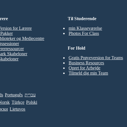
rere
Til Studerende
Version for Lærere
min Klasseværelse
t Pakker
Photos For Class
blioteker og Mediecentre
ssessioner
For Hold
rerressourcer
ark Skabeloner
Gratis Prøveversion for Teams
Skabeloner
Business Resources
Opret for Arbejde
Tilmeld dig min Team
ds
Português
עברית
Norsk
Türkçe
Polski
рски
Lietuvos