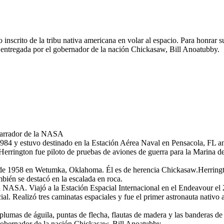
nscrito de la tribu nativa americana en volar al espacio. Para honrar 
do entregada por el gobernador de la nación Chickasaw, Bill Anoatubby.
narrador de la NASA
984 y estuvo destinado en la Estación Aérea Naval en Pensacola, FL ant
Herrington fue piloto de pruebas de aviones de guerra para la Marina 
 de 1958 en Wetumka, Oklahoma. Él es de herencia Chickasaw.Herringto
bién se destacó en la escalada en roca.
a NASA. Viajó a la Estación Espacial Internacional en el Endeavour el
cial. Realizó tres caminatas espaciales y fue el primer astronauta nativo
 plumas de águila, puntas de flecha, flautas de madera y las banderas 
 gobernador de la nación Chickasaw, Bill Anoatubby.