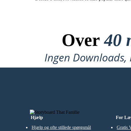
Over
40 
Ingen Downloads, I
LAVE MIT FØRSTE STORYBOARD
Hjælp
For Læ
Hjælp og ofte stillede spørgsmål
Gratis 