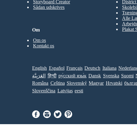
Storyboard Creator
Distric
Sådan udskrives
Skolebi
Træning
Alle Læ
Arbejds
Plakat 
Om
Om os
Kontakt os
English
Español
Français
Deutsch
Italiana
Nederlan
العَرَبِيَّة
हिन्दी
ру́сский язы́к
Dansk
Svenska
Suomi
Româna
Ceština
Slovenský
Magyar
Hrvatski
бълга
Slovenščina
Latvijas
eesti