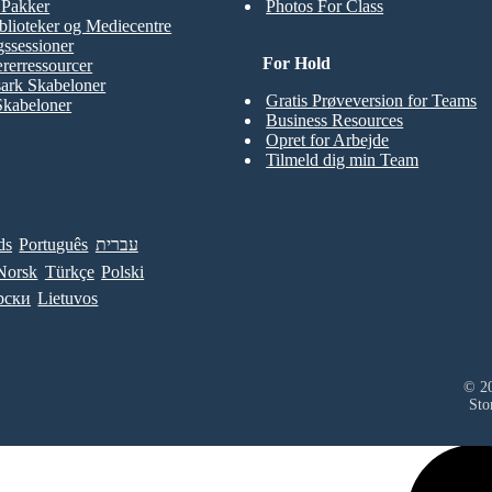
t Pakker
Photos For Class
blioteker og Mediecentre
ssessioner
For Hold
rerressourcer
ark Skabeloner
Gratis Prøveversion for Teams
Skabeloner
Business Resources
Opret for Arbejde
Tilmeld dig min Team
ds
Português
עברית
Norsk
Türkçe
Polski
рски
Lietuvos
© 20
Sto