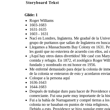
Storyboard Tekst
Glide: 1
Roger Williams
1603-1683
1631-1635
1603 - 1631
Nací en Londres, Inglaterra. Me gradué de la Unive
grupo de puritanos que salían de Inglaterra en busc
Llegamos a Massachusetts Bay Colony en 1631. Pensé 
les gustó que no estuviera de acuerdo con ellos, así
¡Aquí hay otros datos divertidos! Me casé con Mary
comida y refugio. En 1872, el zoológico Roger Will
fundado y nombrado en mi honor en 1956.
Me enfermé demasiado para dejar la colonia de inmed
de la colonia se enteraron de esto y acordaron enviar
Coloque a la persona aquí
1636-1643
1644-1683
Después de trabajar duro para hacer de Providence un
comerciante. Fui una parte muy importante de la his
Fui a la bahía de Narragansett y compré tierras a l
colonia no se basaban en puntos de vista religiosos, 
Debido a esto, Providence se hizo popular entre quie