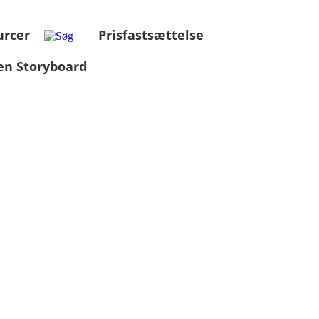
urcer
Prisfastsættelse
en Storyboard