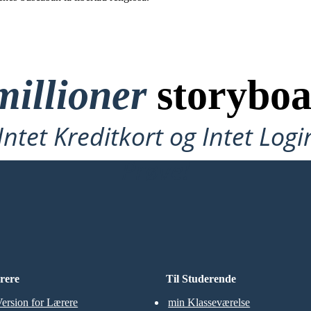
millioner
storyboa
ntet Kreditkort og Intet Logi
Prøve!
rere
Til Studerende
Version for Lærere
min Klasseværelse