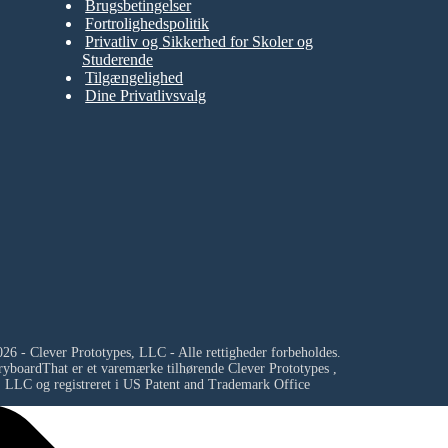
Brugsbetingelser
Fortrolighedspolitik
Privatliv og Sikkerhed for Skoler og
Studerende
Tilgængelighed
Dine Privatlivsvalg
26 - Clever Prototypes, LLC - Alle rettigheder forbeholdes.
ryboardThat er et varemærke tilhørende
Clever Prototypes ,
LLC
og registreret i US Patent and Trademark Office