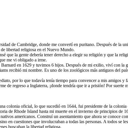
rsidad de Cambridge, donde me convertí en puritano. Después de la uni
a de libertad religiosa en el Nuevo Mundo.
que la gente debería tener derecho a elegir su religión y que la religi
 que me vi obligado a irme.
 Barnard en 1629 y tuvimos 6 hijos. Después de mi exilio, viví con l
iams recibió mi nombre. Es uno de los zoológicos más antiguos del país
iato, por lo que todavía tenía tiempo para convencer a mis amigos y fa
me de regreso a Inglaterra, ¡donde tendría que ir a prisión! Por suerte 
a colonia oficial, lo que sucedió en 1644, fui presidente de la colonia 
toria de Rhode Island hasta mi muerte en el invierno de principios de 1
os nativos americanos. Construí un asentamiento que ahora se conoce co
sino en cuestiones que involucraban a todas las personas. A todos se les 
nes buscaban la libertad religiosa.