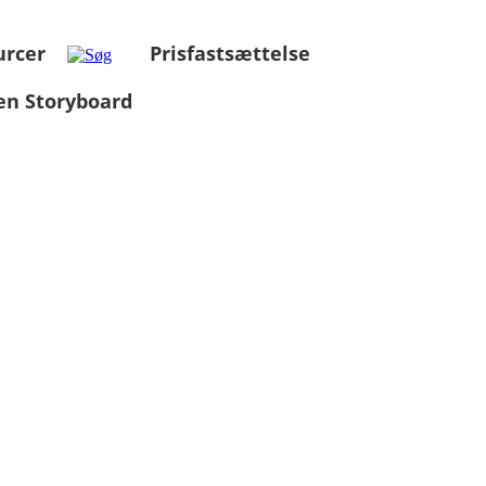
urcer
Prisfastsættelse
en Storyboard