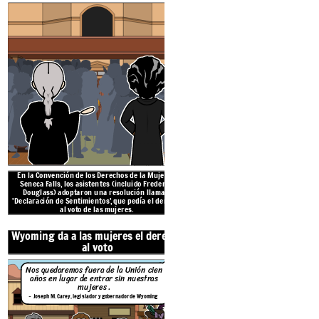
Nos quedaremos fuera de la Un
años en lugar de entrar sin n
mujeres
.
-
Joseph M. Carey, legislador y gobernador 
En la Convención de los Derechos de la Mujer en
El 10 de diciembre
1869
,
50 años a
Seneca Falls, los asistentes (incluido Frederick
Enmienda,
Wyoming
Territorio se c
Douglass)
adoptaron una resolución llamada
primero en otorgar sufragio a las mu
'Declaración de Sentimientos', que pedía el
derecho
el derecho a votar, ocupar cargos pú
al
voto de las mujeres.
parte de un jurado.
Wyoming da a las
mujeres el
derecho
Sufragistas arrestadas po
al voto
Nueva York
Nos quedaremos fuera de la Unión cien
años en lugar de entrar sin nuestras
mujeres
.
-
Joseph M. Carey, legislador y gobernador de Wyoming