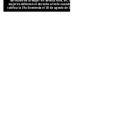
derechos de la mujer en Seneca Falls, NY, las
para recordar a los lades mientras 
mujeres obtienen el derecho al voto cuando se
independencia de Gran Bretaña. L
ratifica la 19a Enmienda el 18 de agosto de 1920.
mujeres no se les concedieron lo
ciudadanía cuando Estados Unidos ob
Create your own at Storyb