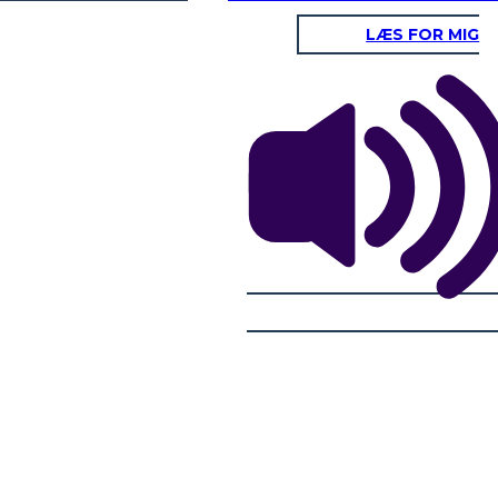
LÆS FOR MIG
erechos de
Wyoming da a las
mujeres el
derecho
Sufragistas a
al voto
N
Nos quedaremos fuera de la Unión cien
años en lugar de entrar sin nuestras
mujeres
.
-
Joseph M. Carey, legislador y gobernador de Wyoming
e la Mujer en
El 10 de diciembre
1869
,
50 años antes de la 19a
En noviembre de 187
ido Frederick
Enmienda,
Wyoming
Territorio se convirtió en el
mujeres
fueron
arr
ión llamada
primero en otorgar sufragio a las mujeres, incluido
York después de vot
edía el
derecho
el derecho a votar, ocupar cargos públicos y formar
presidencial del
pres
parte de un jurado.
Hor
el
derecho
Sufragistas arrestadas por votar en
19a Enmi
Nueva York