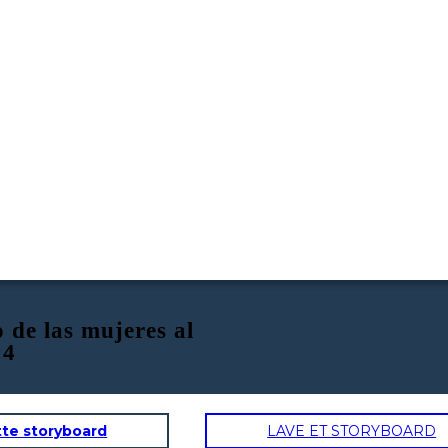
de las mujeres al
 4
tte storyboard
LAVE ET STORYBOARD