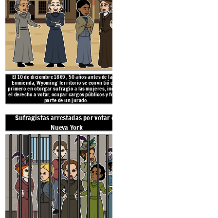
El 10 de diciembre
1869
,
50 años antes de la 19a
En noviembre de 1872, Susan B. Ant
Enmienda,
Wyoming
Territorio se convirtió en el
mujeres
fueron
arrestadas en Roc
primero en otorgar sufragio a las mujeres, incluido
York después de votar ilegalmente 
el derecho a votar, ocupar cargos públicos y formar
presidencial del
presidente Ulysses 
parte de un jurado.
Horace Greeley.
Sufragistas arrestadas por votar en
19a Enmienda Ratifi
Nueva York
Nuestro 'cami
directo a las ur
variabilidad ni s
cambio.
-Elizabeth Cady St
“El camino para
corregir los
errores es