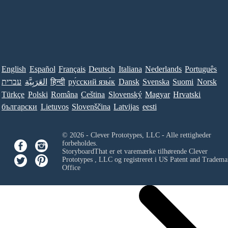
English
Español
Français
Deutsch
Italiana
Nederlands
Português
עברית
العَرَبِيَّة
हिन्दी
ру́сский язы́к
Dansk
Svenska
Suomi
Norsk
Türkçe
Polski
Româna
Ceština
Slovenský
Magyar
Hrvatski
български
Lietuvos
Slovenščina
Latvijas
eesti
© 2026 - Clever Prototypes, LLC - Alle rettigheder
forbeholdes.
StoryboardThat er et varemærke tilhørende
Clever
Prototypes , LLC
og registreret i US Patent and Tradema
Office