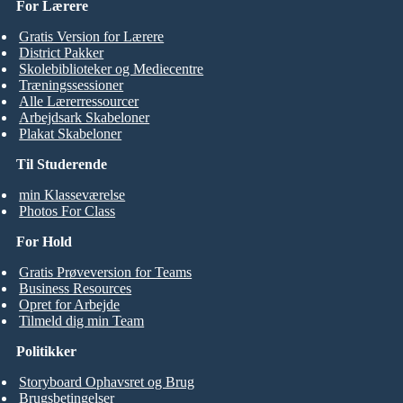
For Lærere
Gratis Version for Lærere
District Pakker
Skolebiblioteker og Mediecentre
Træningssessioner
Alle Lærerressourcer
Arbejdsark Skabeloner
Plakat Skabeloner
Til Studerende
min Klasseværelse
Photos For Class
For Hold
Gratis Prøveversion for Teams
Business Resources
Opret for Arbejde
Tilmeld dig min Team
Politikker
Storyboard Ophavsret og Brug
Brugsbetingelser