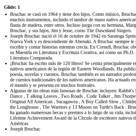
Glide: 1
Bruchac se casó en 1964 y tiene dos hijos. Como músico, Brucha
muchos instrumentos, incluido el tambor de mano nativo american
flauta de madera, entre otros. Incluso juega con su hermana, Mar
Bruchac, y sus hijos, Jim y Jesse, como The Dawnland Singers.
Joseph Bruchac nació el 16 de octubre de 1942 en Saratoga Sprin
Nueva York y es descendiente de Abenaki. A Bruchac siempre le 
escribir y contar historias mientras crecía. En Cornell, Bruchac o
su Maestría en Literatura y Escritura Creativa, así como un Ph.D.
Literatura Comparada.
¡Bruchac ha escrito más de 120 libros! Se centra principalmente e
nativos americanos de la región de Eastern Woodlands. Ha publi
poesía, novelas y cuentos. Bruchac también es un narrador profes
de cuentos tradicionales de los nativos americanos. Ha actuado en
el mundo y se presenta en muchos festivales.
Algunas de las obras más famosas de Bruchac incluyen: Rabbit'
Dance , T alking Leaves , Two Roads , Code Talker , Jim Thorpe
Original All American , Sacagawea , A Boy Called Slow , Childr
the Longhouse , The Warriors y 13 Moons on Turtle's Back . Bru
ha ganado numerosas becas y premios a lo largo de su vida, inclui
Lifetime Achievement Award de la Círculo de escritores nativos d
Américas
Joseph Bruchac