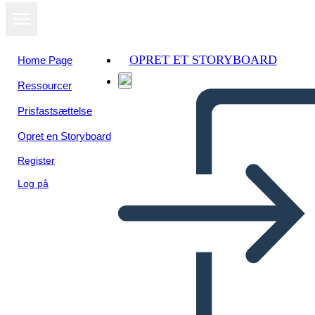
OPRET ET STORYBOARD
Home Page
Ressourcer
Prisfastsættelse
Opret en Storyboard
Register
Log på
Pueblos Indígenas de los
Bosques Orientales