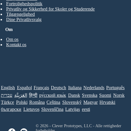
Fortrolighedspolitik
Privatliv og Sikkerhed for Skoler og Studerende
Tilgængelighed
Dine Privatlivsvalg
Om
Om os
Kontakt os
English
Español
Français
Deutsch
Italiana
Nederlands
Português
עברית
العَرَبِيَّة
हिन्दी
ру́сский язы́к
Dansk
Svenska
Suomi
Norsk
Türkçe
Polski
Româna
Ceština
Slovenský
Magyar
Hrvatski
български
Lietuvos
Slovenščina
Latvijas
eesti
© 2026 - Clever Prototypes, LLC - Alle rettigheder
forbeholdes.