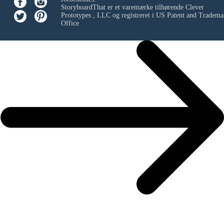
StoryboardThat er et varemærke tilhørende
Clever
Prototypes , LLC
og registreret i US Patent and Tradema
Office