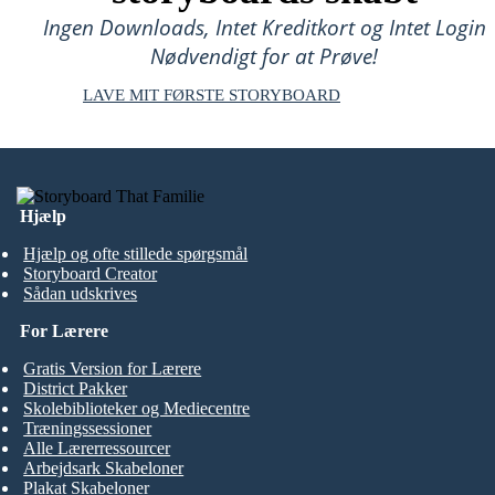
Ingen Downloads, Intet Kreditkort og Intet Login
Nødvendigt for at Prøve!
LAVE MIT FØRSTE STORYBOARD
Hjælp
Hjælp og ofte stillede spørgsmål
Storyboard Creator
Sådan udskrives
For Lærere
Gratis Version for Lærere
District Pakker
Skolebiblioteker og Mediecentre
Træningssessioner
Alle Lærerressourcer
Arbejdsark Skabeloner
Plakat Skabeloner