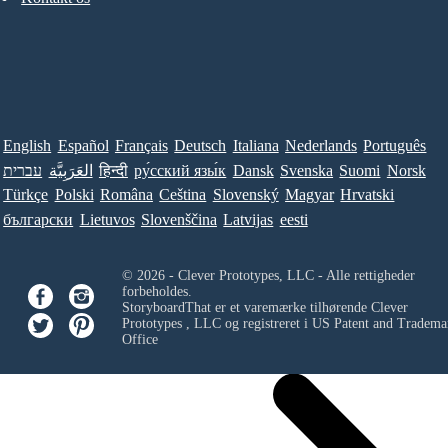
English
Español
Français
Deutsch
Italiana
Nederlands
Português
עברית
العَرَبِيَّة
हिन्दी
ру́сский язы́к
Dansk
Svenska
Suomi
Norsk
Türkçe
Polski
Româna
Ceština
Slovenský
Magyar
Hrvatski
български
Lietuvos
Slovenščina
Latvijas
eesti
© 2026 - Clever Prototypes, LLC - Alle rettigheder
forbeholdes.
StoryboardThat er et varemærke tilhørende
Clever
Prototypes , LLC
og registreret i US Patent and Tradema
Office