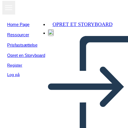
OPRET ET STORYBOARD
Home Page
Ressourcer
Prisfastsættelse
Opret en Storyboard
Register
Log på
Lincoln: Causa y Efecto