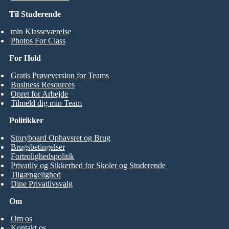
Til Studerende
min Klasseværelse
Photos For Class
For Hold
Gratis Prøveversion for Teams
Business Resources
Opret for Arbejde
Tilmeld dig min Team
Politikker
Storyboard Ophavsret og Brug
Brugsbetingelser
Fortrolighedspolitik
Privatliv og Sikkerhed for Skoler og Studerende
Tilgængelighed
Dine Privatlivsvalg
Om
Om os
Kontakt os