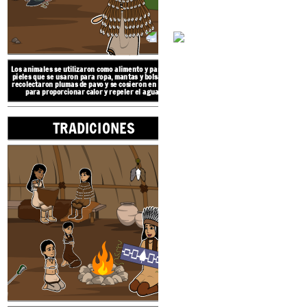
La región cultural Eastern Woodlands se
extiende
desde
el río Mississippi hasta el océano Atlántico e
incluye la región de los Grandes Lagos, el este de
Canadá y el valle del río Ohio.
Los animales se utilizaron como alimento y para sus
pieles que se usaron para ropa, mantas y bolsas. Se
NATIVOS DE LOS BO
recolectaron plumas de pavo y se cosieron en capas
para proporcionar calor y repeler el agua.
TRADICIONES
UBICA