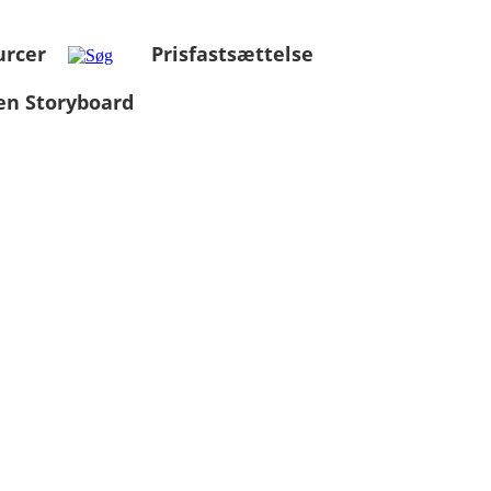
urcer
Prisfastsættelse
en Storyboard