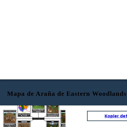
Mapa de Araña de Eastern Woodlands
AMBIENTE
UBICACIÓN
RECURSOS NATURALES
Eastern Woodlands
Viviendas
PRIMERAS NACIONES DEL NORESTE
tiene abundantes bosques, lagos y ríos, así como montañas, valles y la costa. Esta región disfruta de las cuatro estaciones: veranos calurosos, cascadas frescas, inviernos fríos y manantiales cálidos.
Kopier de
La región cultural Eastern Woodlands se
extiende desde
Los densos bosques, ríos y arroyos proporcionan alimentos y recursos. Los bosques tienen pavos, ciervos, castores, lobos, zorros y osos, mientras que la costa tiene conchas, ballenas y bacalao.
el río Mississippi hasta el océano Atlántico e incluye la región de los Grandes Lagos, el este de Canadá y el valle del río Ohio.
Cultivan las tres hermanas: maíz, frijoles y calabaza.
NATIVOS DE LOS BOSQUES ORIENTALES
TRADICIONES
ROPA
Las Primeras Naciones aquí son los
Mohawk, Séneca, Cayuga, Onondaga, Oneida, Tuscarora y Huron de habla Iroquesa; y los Shawnee, Mi'kmaq, Ojibwe, Mohegan, Delaware y Wompanoag de habla algonquina
Los Algonquin construyeron wigwams, una casa en forma de cúpula con un marco de madera cubierto con esteras de corteza de abedul. Los iroqueses construyeron casas comunales, una cabaña de madera larga y estrecha para varias familias.