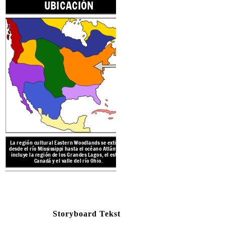
UBICACIÓN
Los wampum son cadenas de 
representar eventos importan
decoración, en ceremonias o c
líder más alto. Fueron elegido
hombres o 
Eastern Woodlands
tien
lagos y ríos, así como mont
Esta región disfruta de 
veranos calurosos, cascadas
y manantiale
La región cultural Eastern Woodlands se
extiende
desde
el río Mississippi hasta el océano Atlántico e
incluye la región de los Grandes Lagos, el este de
reate your own at Storyboard That
Canadá y el valle del río Ohio.
NATIVOS DE LOS BO
Create your own at Storyb
Storyboard Tekst