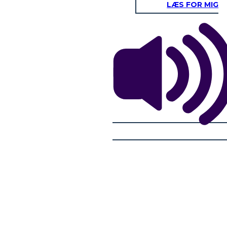
LÆS FOR MIG
NATURALES
Viviendas
y arroyos proporcionan