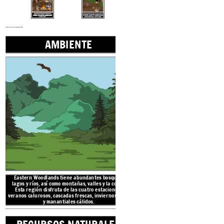
Los wampum son cadenas de cuentas dispuestas para
representar eventos importantes y
se pueden
usar como decoración, en ceremonias o como
Los animales se utilizaron como alimento y para sus pieles que se usaron para ropa, mantas y bolsas. Se recolectaron plumas de pavo y se cosieron en capas para proporcionar calor y repeler el agua.
moneda. Sachems era el líder más alto. Fueron elegidos por el pueblo y podían ser hombres o mujeres.
Create your own at Storyboard That
AMBIENTE
RECURSOS 
Eastern Woodlands
tiene abundantes bosques,
lagos y ríos, así como montañas, valles y la costa.
Esta región disfruta de las cuatro estaciones:
veranos calurosos, cascadas frescas, inviernos fríos
y manantiales cálidos.
Los densos bosques, ríos 