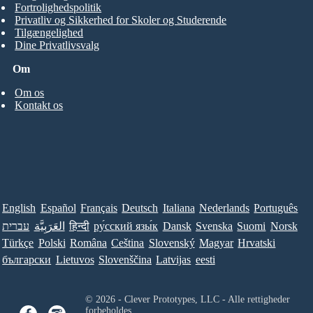
Fortrolighedspolitik
Privatliv og Sikkerhed for Skoler og Studerende
Tilgængelighed
Dine Privatlivsvalg
Om
Om os
Kontakt os
English
Español
Français
Deutsch
Italiana
Nederlands
Português
עברית
العَرَبِيَّة
हिन्दी
ру́сский язы́к
Dansk
Svenska
Suomi
Norsk
Türkçe
Polski
Româna
Ceština
Slovenský
Magyar
Hrvatski
български
Lietuvos
Slovenščina
Latvijas
eesti
© 2026 - Clever Prototypes, LLC - Alle rettigheder
forbeholdes.