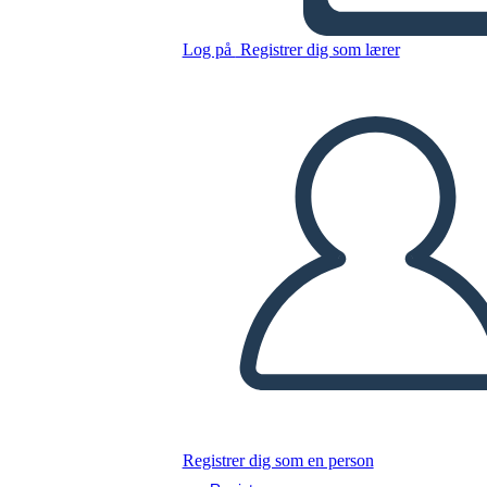
Kopier dette storyboard
Log på
Registrer dig som lærer
LAVE ET STORYBOARD
AFSPIL DIASSHOW
LÆS FOR MIG
Registrer dig som en person