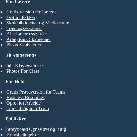
For Lærere
Gratis Version for Lærere
District Pakker
Skolebiblioteker og Mediecentre
Træningssessioner
Alle Lærerressourcer
Arbejdsark Skabeloner
Plakat Skabeloner
Til Studerende
min Klasseværelse
Photos For Class
For Hold
Gratis Prøveversion for Teams
Business Resources
Opret for Arbejde
Tilmeld dig min Team
Politikker
Storyboard Ophavsret og Brug
Brugsbetingelser