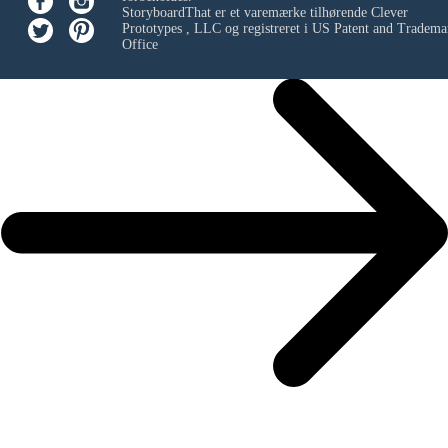
StoryboardThat er et varemærke tilhørende
Clever
Prototypes , LLC
og registreret i US Patent and Tradema
Office