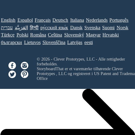
English
Español
Français
Deutsch
Italiana
Nederlands
Português
עברית
العَرَبِيَّة
हिन्दी
ру́сский язы́к
Dansk
Svenska
Suomi
Norsk
Türkçe
Polski
Româna
Ceština
Slovenský
Magyar
Hrvatski
български
Lietuvos
Slovenščina
Latvijas
eesti
© 2026 - Clever Prototypes, LLC - Alle rettigheder
forbeholdes.
StoryboardThat er et varemærke tilhørende
Clever
Prototypes , LLC
og registreret i US Patent and Tradema
Office