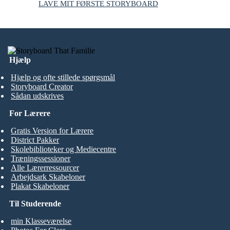
LAVE MIT FØRSTE STORYBOARD
Hjælp
Hjælp og ofte stillede spørgsmål
Storyboard Creator
Sådan udskrives
For Lærere
Gratis Version for Lærere
District Pakker
Skolebiblioteker og Mediecentre
Træningssessioner
Alle Lærerressourcer
Arbejdsark Skabeloner
Plakat Skabeloner
Til Studerende
min Klasseværelse