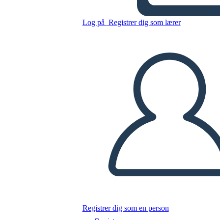
Poder de Negociación en
Acción
Log på
Registrer dig som lærer
Kopier dette storyboard
LAVE ET STORYBOARD
AFSPIL DIASSHOW
LÆS FOR MIG
Registrer dig som en person