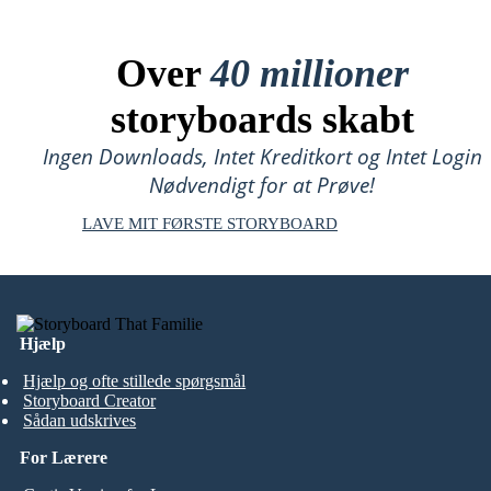
Over
40 millioner
storyboards skabt
Ingen Downloads, Intet Kreditkort og Intet Login
Nødvendigt for at Prøve!
LAVE MIT FØRSTE STORYBOARD
Hjælp
Hjælp og ofte stillede spørgsmål
Storyboard Creator
Sådan udskrives
For Lærere