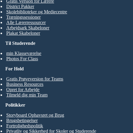
Gratis Version for Lærere
District Pakker
Skolebiblioteker og Mediecentre
Træningssessioner
Alle Lærerressourcer
Arbejdsark Skabeloner
Plakat Skabeloner
Til Studerende
min Klasseværelse
Photos For Class
For Hold
Gratis Prøveversion for Teams
Business Resources
Opret for Arbejde
Tilmeld dig min Team
Politikker
Storyboard Ophavsret og Brug
Brugsbetingelser
Fortrolighedspolitik
Privatliv og Sikkerhed for Skoler og Studerende