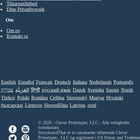
Tilgængelighed
Dine Privatlivsvalg
Om
Om os
Kontakt os
English
Español
Français
Deutsch
Italiana
Nederlands
Português
עברית
العَرَبِيَّة
हिन्दी
ру́сский язы́к
Dansk
Svenska
Suomi
Norsk
Türkçe
Polski
Româna
Ceština
Slovenský
Magyar
Hrvatski
български
Lietuvos
Slovenščina
Latvijas
eesti
© 2026 - Clever Prototypes, LLC - Alle rettigheder
forbeholdes.
StoryboardThat er et varemærke tilhørende
Clever
Prototypes , LLC
og registreret i US Patent and Tradema