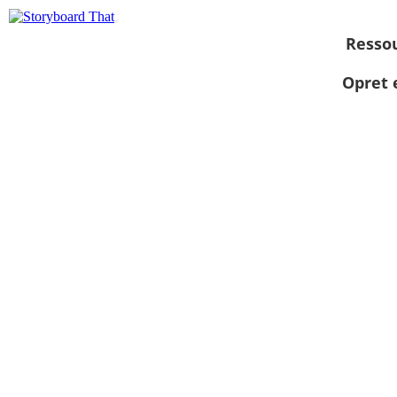
Resso
Opret 