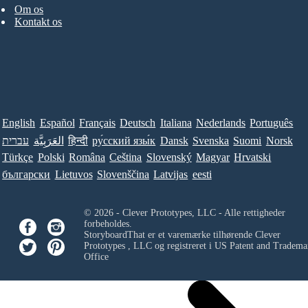
Om os
Kontakt os
English
Español
Français
Deutsch
Italiana
Nederlands
Português
עברית
العَرَبِيَّة
हिन्दी
ру́сский язы́к
Dansk
Svenska
Suomi
Norsk
Türkçe
Polski
Româna
Ceština
Slovenský
Magyar
Hrvatski
български
Lietuvos
Slovenščina
Latvijas
eesti
© 2026 - Clever Prototypes, LLC - Alle rettigheder
forbeholdes.
StoryboardThat er et varemærke tilhørende
Clever
Prototypes , LLC
og registreret i US Patent and Tradema
Office