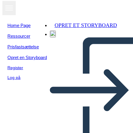
OPRET ET STORYBOARD
Home Page
Ressourcer
Prisfastsættelse
Opret en Storyboard
Register
Log på
Postal Sureste