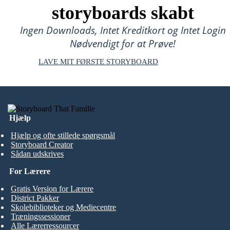
storyboards skabt
Ingen Downloads, Intet Kreditkort og Intet Login
Nødvendigt for at Prøve!
LAVE MIT FØRSTE STORYBOARD
Hjælp
Hjælp og ofte stillede spørgsmål
Storyboard Creator
Sådan udskrives
For Lærere
Gratis Version for Lærere
District Pakker
Skolebiblioteker og Mediecentre
Træningssessioner
Alle Lærerressourcer