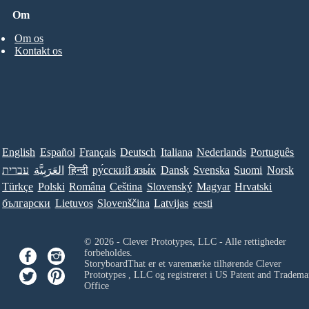
Om
Om os
Kontakt os
English
Español
Français
Deutsch
Italiana
Nederlands
Português
עברית
العَرَبِيَّة
हिन्दी
ру́сский язы́к
Dansk
Svenska
Suomi
Norsk
Türkçe
Polski
Româna
Ceština
Slovenský
Magyar
Hrvatski
български
Lietuvos
Slovenščina
Latvijas
eesti
© 2026 - Clever Prototypes, LLC - Alle rettigheder
forbeholdes.
StoryboardThat er et varemærke tilhørende
Clever
Prototypes , LLC
og registreret i US Patent and Tradema
Office