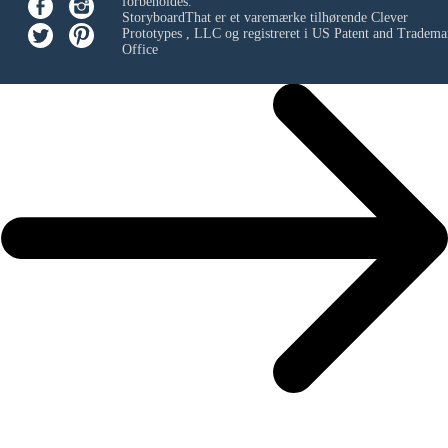
forbeholdes.
StoryboardThat er et varemærke tilhørende
Clever
Prototypes , LLC
og registreret i US Patent and Tradema
Office