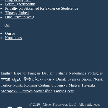
Fortrolighedspolitik
Privatliv og Sikkerhed for Skoler og Studerende
Tilgængelighed
Dine Privatlivsvalg
Om
Om os
Kontakt os
English
Español
Français
Deutsch
Italiana
Nederlands
Português
עברית
العَرَبِيَّة
हिन्दी
ру́сский язы́к
Dansk
Svenska
Suomi
Norsk
Türkçe
Polski
Româna
Ceština
Slovenský
Magyar
Hrvatski
български
Lietuvos
Slovenščina
Latvijas
eesti
© 2026 - Clever Prototypes, LLC - Alle rettigheder