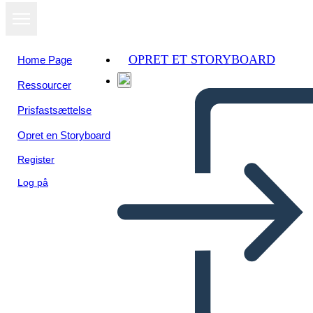
OPRET ET STORYBOARD
Home Page
Ressourcer
Prisfastsættelse
Opret en Storyboard
Register
Log på
Resumen de la Trama de los