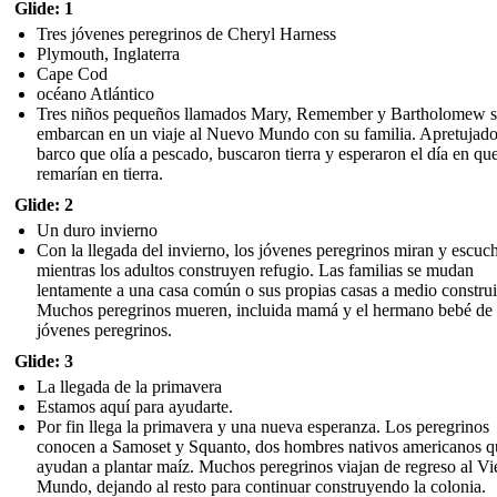
Glide: 1
Tres jóvenes peregrinos de Cheryl Harness
Plymouth, Inglaterra
Cape Cod
océano Atlántico
Tres niños pequeños llamados Mary, Remember y Bartholomew s
embarcan en un viaje al Nuevo Mundo con su familia. Apretujado
barco que olía a pescado, buscaron tierra y esperaron el día en qu
remarían en tierra.
Glide: 2
Un duro invierno
Con la llegada del invierno, los jóvenes peregrinos miran y escuc
mientras los adultos construyen refugio. Las familias se mudan
lentamente a una casa común o sus propias casas a medio construi
Muchos peregrinos mueren, incluida mamá y el hermano bebé de 
jóvenes peregrinos.
Glide: 3
La llegada de la primavera
Estamos aquí para ayudarte.
Por fin llega la primavera y una nueva esperanza. Los peregrinos
conocen a Samoset y Squanto, dos hombres nativos americanos q
ayudan a plantar maíz. Muchos peregrinos viajan de regreso al Vi
Mundo, dejando al resto para continuar construyendo la colonia.