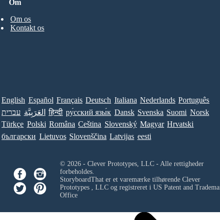
Om
Om os
Kontakt os
English
Español
Français
Deutsch
Italiana
Nederlands
Português
עברית
العَرَبِيَّة
हिन्दी
ру́сский язы́к
Dansk
Svenska
Suomi
Norsk
Türkçe
Polski
Româna
Ceština
Slovenský
Magyar
Hrvatski
български
Lietuvos
Slovenščina
Latvijas
eesti
© 2026 - Clever Prototypes, LLC - Alle rettigheder
forbeholdes.
StoryboardThat er et varemærke tilhørende
Clever
Prototypes , LLC
og registreret i US Patent and Tradema
Office