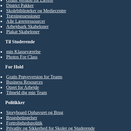
Gratis Version for Lærere
District Pakker
Skolebiblioteker og Mediecentre
Træningssessioner
Alle Lærerressourcer
Arbejdsark Skabeloner
Plakat Skabeloner
Til Studerende
min Klasseværelse
Photos For Class
For Hold
Gratis Prøveversion for Teams
Business Resources
Opret for Arbejde
Tilmeld dig min Team
Politikker
Storyboard Ophavsret og Brug
Brugsbetingelser
Fortrolighedspolitik
Privatliv og Sikkerhed for Skoler og Studerende