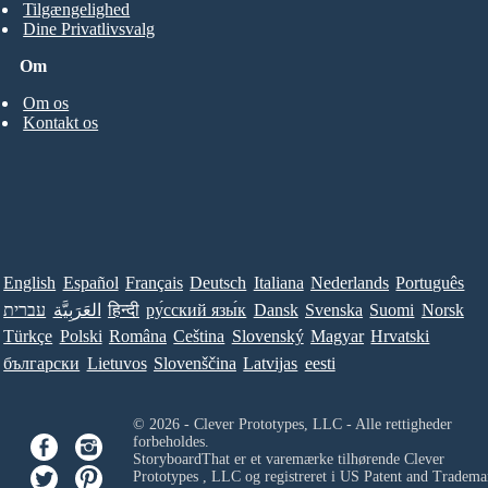
Tilgængelighed
Dine Privatlivsvalg
Om
Om os
Kontakt os
English
Español
Français
Deutsch
Italiana
Nederlands
Português
עברית
العَرَبِيَّة
हिन्दी
ру́сский язы́к
Dansk
Svenska
Suomi
Norsk
Türkçe
Polski
Româna
Ceština
Slovenský
Magyar
Hrvatski
български
Lietuvos
Slovenščina
Latvijas
eesti
© 2026 - Clever Prototypes, LLC - Alle rettigheder
forbeholdes.
StoryboardThat er et varemærke tilhørende
Clever
Prototypes , LLC
og registreret i US Patent and Tradema