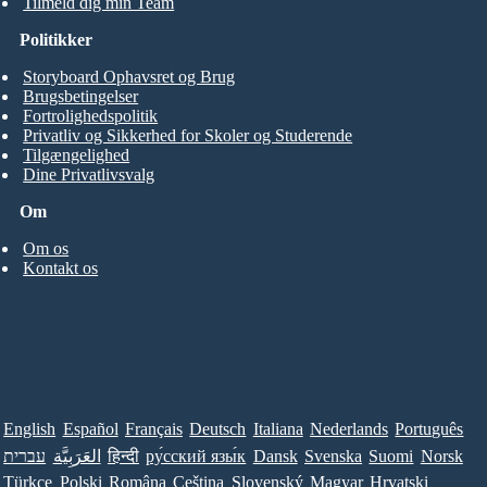
Tilmeld dig min Team
Politikker
Storyboard Ophavsret og Brug
Brugsbetingelser
Fortrolighedspolitik
Privatliv og Sikkerhed for Skoler og Studerende
Tilgængelighed
Dine Privatlivsvalg
Om
Om os
Kontakt os
English
Español
Français
Deutsch
Italiana
Nederlands
Português
עברית
العَرَبِيَّة
हिन्दी
ру́сский язы́к
Dansk
Svenska
Suomi
Norsk
Türkçe
Polski
Româna
Ceština
Slovenský
Magyar
Hrvatski