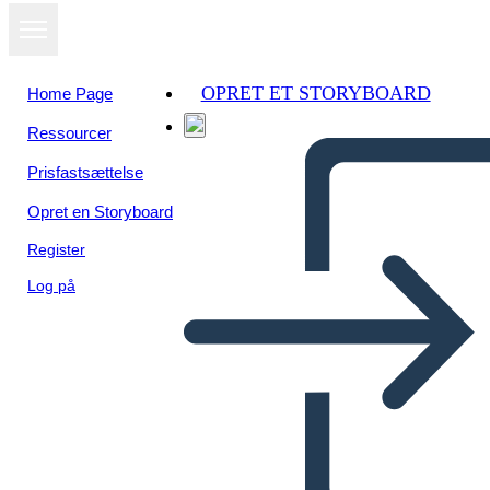
OPRET ET STORYBOARD
Home Page
Ressourcer
Prisfastsættelse
Opret en Storyboard
Register
Log på
Tegusõna Konjugatsioon
Lausetega