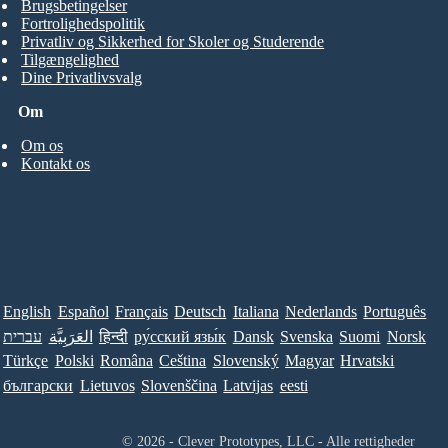
Brugsbetingelser
Fortrolighedspolitik
Privatliv og Sikkerhed for Skoler og Studerende
Tilgængelighed
Dine Privatlivsvalg
Om
Om os
Kontakt os
English
Español
Français
Deutsch
Italiana
Nederlands
Português
עברית
العَرَبِيَّة
हिन्दी
ру́сский язы́к
Dansk
Svenska
Suomi
Norsk
Türkçe
Polski
Româna
Ceština
Slovenský
Magyar
Hrvatski
български
Lietuvos
Slovenščina
Latvijas
eesti
© 2026 - Clever Prototypes, LLC - Alle rettigheder