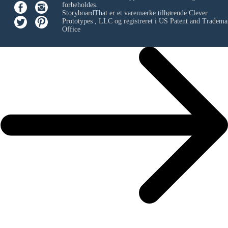
forbeholdes.
StoryboardThat er et varemærke tilhørende
Clever
Prototypes , LLC
og registreret i US Patent and Tradema
Office