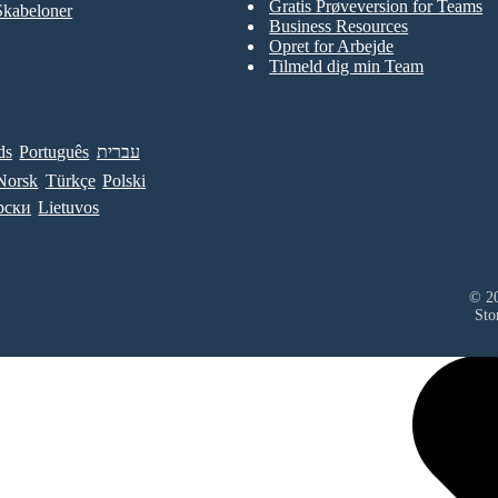
Gratis Prøveversion for Teams
Skabeloner
Business Resources
Opret for Arbejde
Tilmeld dig min Team
ds
Português
עברית
Norsk
Türkçe
Polski
рски
Lietuvos
© 20
Sto