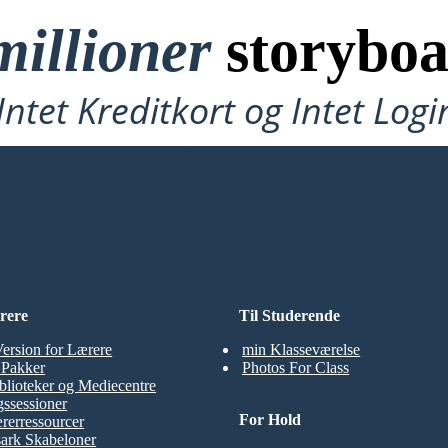
millioner
storyboa
ntet Kreditkort og Intet Logi
Prøve!
rere
Til Studerende
Version for Lærere
min Klasseværelse
t Pakker
Photos For Class
blioteker og Mediecentre
ssessioner
For Hold
rerressourcer
ark Skabeloner