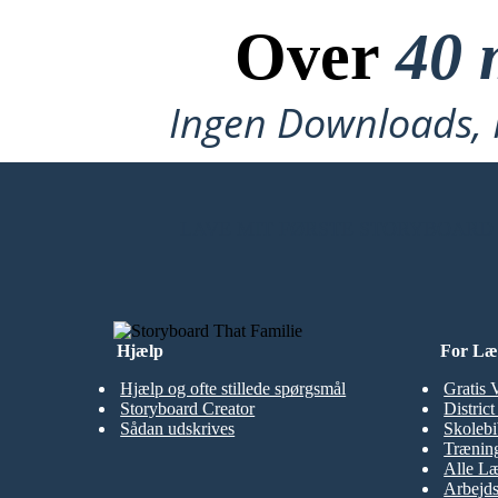
Over
40 
Ingen Downloads, I
LAVE MIT FØRSTE STORYBOARD
Hjælp
For Læ
Hjælp og ofte stillede spørgsmål
Gratis 
Storyboard Creator
Distric
Sådan udskrives
Skolebi
Træning
Alle Læ
Arbejds