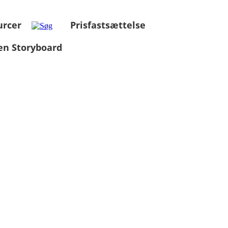
urcer
Prisfastsættelse
en Storyboard