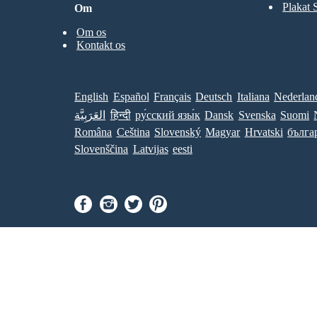
Plakat 
Om
Om os
Kontakt os
English
Español
Français
Deutsch
Italiana
Nederlan
العَرَبِيَّة
हिन्दी
ру́сский язы́к
Dansk
Svenska
Suomi
Româna
Ceština
Slovenský
Magyar
Hrvatski
бълга
Slovenščina
Latvijas
eesti