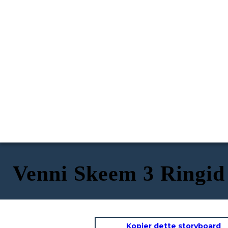
Venni Skeem 3 Ringid
Kopier dette storyboard