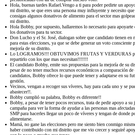
Hola, buenas tardes Rafael.Vengo a ti para poder pedirte un apoy
mi distrito, se que eres una persona muy influyente y necesito qu
consigas algunos donativos de alimento para el sector mas golpea
mi distrito.
Hola Bobby, por supuesto, hallaremos lo necesario para apoyarte
los donativos para tu sector.
Don Lucho y el Sr. José, dialogan sobre que candidato tienen en 
para estas elecciones, ya que se debe generar un voto consciente p
mejoría de su distrito.
Lo LOGRAMOS!!! OBTUVIMOS FRUTAS Y VERDURAS p
repartirlo con los que mas necesitan!!!!!!!
El candidato Bobby, emite sus propuestas para la mejoría de su dis
pesar de no tener muchos recursos económicos a comparación de 
candidatos, Bobby ofrece lo que puede tener y adaptarse en su fut
gestión.
Vecinos, vengan a recoger sus víveres, hay para cada uno y se p
abastecer!!.
Bobby cumplió su palabra, Bobby es diferente!!
Bobby, a pesar de tener pocos recursos, trata de pedir apoyo a su 
campaña para ver la forma de ayudar a las personas mas afectadas
SMP para hacerles llegar un poco de víveres y tengan de donde p
alimentarse.
Mamá, no gane las elecciones pero me siento bien conmigo mism
haber contribuido con mi distrito que me vio crecer y seguiré ap