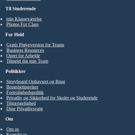
Til Studerende
min Klasseværelse
Photos For Class
For Hold
Gratis Prøveversion for Teams
Business Resources
Opret for Arbejde
Tilmeld dig min Team
Politikker
Storyboard Ophavsret og Brug
Brugsbetingelser
Fortrolighedspolitik
Privatliv og Sikkerhed for Skoler og Studerende
Tilgængelighed
Dine Privatlivsvalg
Om
Om os
Kontakt os