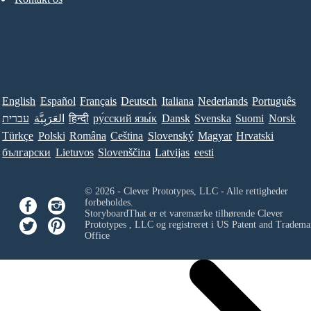
English
Español
Français
Deutsch
Italiana
Nederlands
Português
עברית
العَرَبِيَّة
हिन्दी
ру́сский язы́к
Dansk
Svenska
Suomi
Norsk
Türkçe
Polski
Româna
Ceština
Slovenský
Magyar
Hrvatski
български
Lietuvos
Slovenščina
Latvijas
eesti
© 2026 - Clever Prototypes, LLC - Alle rettigheder
forbeholdes.
StoryboardThat er et varemærke tilhørende
Clever
Prototypes , LLC
og registreret i US Patent and Tradema
Office