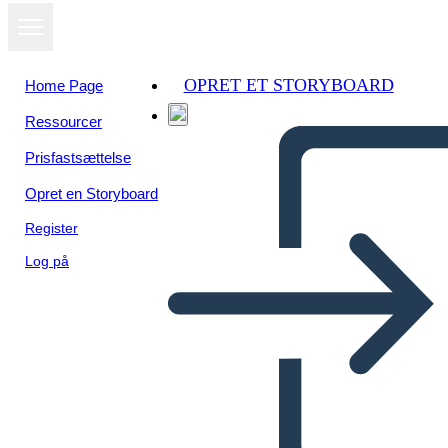
OPRET ET STORYBOARD
Home Page
Ressourcer
Se som
Prisfastsættelse
diasshow
Opret en Storyboard
Register
Log på