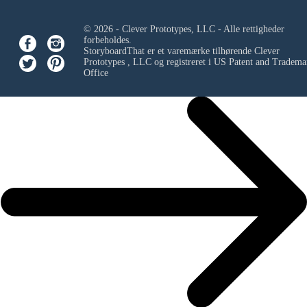
© 2026 - Clever Prototypes, LLC - Alle rettigheder
forbeholdes.
StoryboardThat er et varemærke tilhørende
Clever
Prototypes , LLC
og registreret i US Patent and Tradema
Office