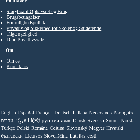
Politikker
Storyboard Ophavsret og Brug
Brugsbetingelser
Fortrolighedspolitik
Privatliv og Sikkerhed for Skoler og Studerende
Tilgængelighed
Dine Privatlivsvalg
Om
Om os
Kontakt os
English
Español
Français
Deutsch
Italiana
Nederlands
Português
עברית
العَرَبِيَّة
हिन्दी
ру́сский язы́к
Dansk
Svenska
Suomi
Norsk
Türkçe
Polski
Româna
Ceština
Slovenský
Magyar
Hrvatski
български
Lietuvos
Slovenščina
Latvijas
eesti