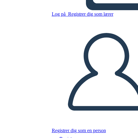
Kopier dette storyboard
LAVE ET STORYBOARD
Log på
Registrer dig som lærer
AFSPIL DIASSHOW
LÆS FOR MIG
Registrer dig som en person