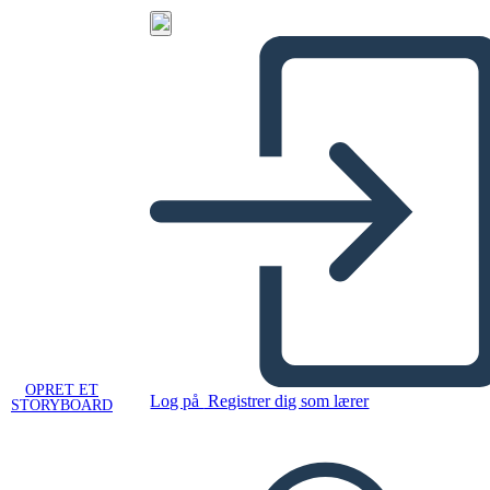
OPRET ET
Log på
Registrer dig som lærer
STORYBOARD