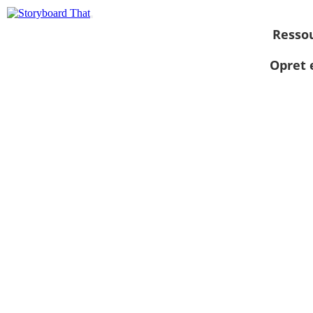
Resso
Opret 