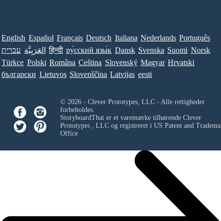
English
Español
Français
Deutsch
Italiana
Nederlands
Português
עברית
العَرَبِيَّة
हिन्दी
ру́сский язы́к
Dansk
Svenska
Suomi
Norsk
Türkçe
Polski
Româna
Ceština
Slovenský
Magyar
Hrvatski
български
Lietuvos
Slovenščina
Latvijas
eesti
© 2026 - Clever Prototypes, LLC - Alle rettigheder
forbeholdes.
StoryboardThat er et varemærke tilhørende
Clever
Prototypes , LLC
og registreret i US Patent and Tradema
Office