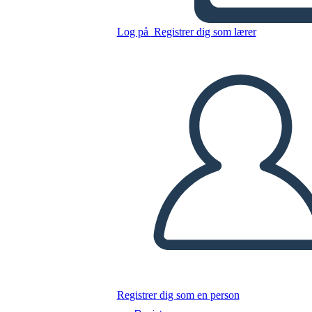
סיפורי קנטרברי - מפת תווים
עבור "הפרולוג הכללי"
Log på
Registrer dig som lærer
Kopier dette storyboard
LAVE ET STORYBOARD
AFSPIL DIASSHOW
LÆS FOR MIG
Registrer dig som en person