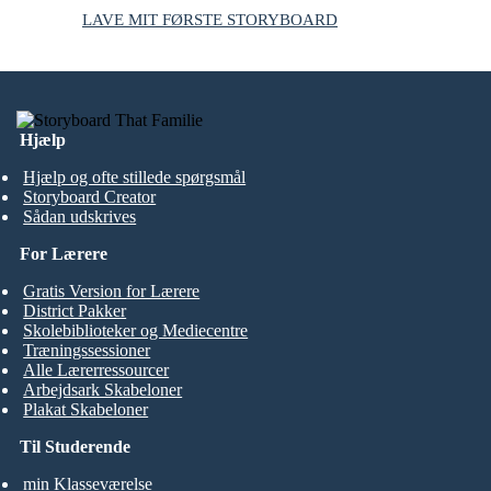
LAVE MIT FØRSTE STORYBOARD
Hjælp
Hjælp og ofte stillede spørgsmål
Storyboard Creator
Sådan udskrives
For Lærere
Gratis Version for Lærere
District Pakker
Skolebiblioteker og Mediecentre
Træningssessioner
Alle Lærerressourcer
Arbejdsark Skabeloner
Plakat Skabeloner
Til Studerende
min Klasseværelse