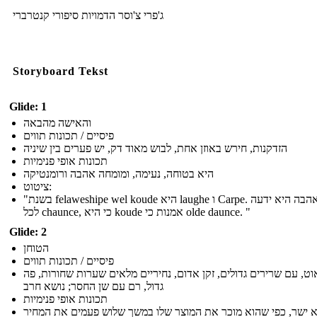
ג'פרי צ'וסר הדמויות סיפורי קנטרברי
Storyboard Tekst
Glide: 1
והאישה מהבאה
פיסיים / תכונות תווים
הזדקנות, חירש באוזן אחת, לבוש מאוד דק, יש פערים בין שיניה
תכונות אופי פנימיות
היא בטוחה, נעימה, ומומחה אהבה ורומנטיקה
ציטוט:
"בשנת felaweshipe wel koude היא laughe ו Carpe. סעדי אהבה היא ידעה
לכל chaunce, כי היא koude אמנות כי olde daunce. "
Glide: 2
הטוחן
פיסיים / תכונות תווים
ט, עם שרירים גדולים, זקן אדום, נחיריים מלאים שערות שחורות, פה
גדול, רם עם שן החסר; נושא חרב
תכונות אופי פנימיות
 ישר, כפי שהוא מוכר את המוצר שלו במשך שלוש פעמים את המחיר