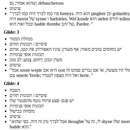
שהוא אמור; גַס; debaucherous
ציטוט:
"פיו כמו לברך היה כמו לברך forneys. הוא היה janglere וכן goliardeys, וזה
היה moost של synne ו harlotries. Wel koude הוא stelen תירס tollen thries;
ובכל זאת הוא hadde thombe של זהב, Pardee. "
Glide: 3
מנהלת המנזר
פיסיים / תכונות תווים
יש נימוסים טובים מאוד; אף מעודן; עיניו האפורות; פה קטן, אדום
תכונות אופי פנימיות
מעדן ונכון; רַחוּם; צָנוּעַ; לב טוב
ציטוט:
"אבל soore wepte היא אם oon של שולי היו מעשה, או אם גברים סמוט זה
עם smerte Yerde; ואל היה מצפון לטנדר herte. "
Glide: 4
הטבח
פיסיים / תכונות תווים
יש פגם: פצע פתוח נוטף מהסנטר שלו
תכונות אופי פנימיות
מומחה בבישול
ציטוט:
"אבל לברך נזק זה היה, כפי שהוא thoughte לי, זה על shyne שלו mormal
hadde הוא."