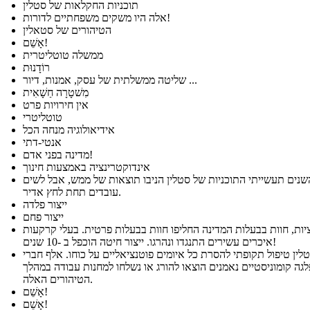
תוכניות החקלאות של סטלין
אלה היו משקים משפחתיים לדורות!
הטיהורים של סטאלין
אָשֵׁם!
ממשלה טוטליטרית
רוֹדָנוּת
שליטה ממשלתית של עסק, אמנות, דיור ...
מִשׁטָרָה חַשָׁאִית
אין חירויות פרט
טוטליטרי
אידיאולוגיה מנחה הכל
אנטי-דתי
מדינה בפני אדם!
אינדוקטרינציה באמצעות חינוך
נים תעשייתי התוכניות של סטלין הניבו תוצאות של ממש, אבל לשים
עובדים תחת לחץ אדיר.
ייצור פלדה
ייצור פחם
יות, חוות בבעלות המדינה החליפו חוות בבעלות פרטית. בעלי קרקעות
איכרים עשירים התנגדו ונהרגו. ייצור חיטה הוכפל ב -10 שנים!
לין טיפול תקופתי להסרת כל איומים פוטנציאליים על כוחו. אלף חברי
גה קומוניסטיים נאמנים הוצאו להורג או נשלחו למחנות עבודה במהלך
הטיהורים האלה.
אָשֵׁם!
אָשֵׁם!