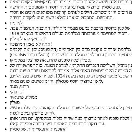
לנין, סטלין וטרוצקי עמלו על פיתוח רוסיה הקומוניסטית החדשה.
ם רוסים היו מוכשרים. חיילים לעתים קרובות משותפים רובים או חסרי
תחמושת. התסכול הצאר ניקולאי השני הגיע לנקודת רתיחה.
לנין מת.
של לנין ברוסיה ברכבת כמעט מעמד מיתולוגי. התוכנית הגרמנית עבד.
רוסיה הסתיימה מעורבותה במלחמת העולם הראשונה במארס 1918.
טרוצקי להחליף לנין?
אתה לא נאמן המהפכה!
מלחמת אזרחים עקובה מדם בין האדומים (הקומוניסטים) ואת הלבנים
סטלין שלח סוכנים להרוג את טרוצקי במקסיקו.
ין מוביל, השלושה הגברים התקדמו. למרבה הצער, סותר פרשנויות של
לאחר שסבל מספר משיכות, לנין מת בשנת 1924. שני יורשים פוטנציאליים,
ליאון טרוצקי ויוסף סטאלין, היו מאפיינים שונים מאוד.
רוחני, מנגד
טרוצקי
ממולח, פרנואיד
סטלין
תמרן להתפשט טרוצקי של משורות המפלגה הקומוניסטית שלו. מחשש
לחייו, טרוצקי נמלט לגלות.
 נשלח סוכניו לאחר טרוצקי בעת שהיה בגלות במקסיקו. הם הרגו אותו
עם דוקרן קרח בבית האמנים דייגו ריוורה ופרידה קאלו.
התוכניות התעשייתיות של סטלין