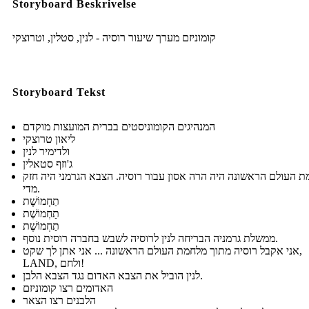
Storyboard Beskrivelse
קומוניזם מערך שיעור רוסיה - לנין, סטלין, וטרוצקי
Storyboard Tekst
המנהיגים הקומוניסטים בברית המועצות מוקדם
ליאון טרוצקי
ולדימיר לנין
ג'וזף סטאלין
 העולם הראשונה היה הרה אסון עבור רוסיה. הצבא הגרמני היה חזק
מדי.
תַחְמוֹשֶׁת
תַחְמוֹשֶׁת
תַחְמוֹשֶׁת
ממשלת גרמניה הבריחה לנין לרוסיה לשבש בחברה רוסית נוסף.
אני אקבל רוסיה מתוך מלחמת העולם הראשונה ... אני אתן לך שקט,
LAND, ולחם!
לנין הוביל את הצבא האדום נגד הצבא הלבן.
האדומים רצו קומוניזם
הלבנים רצו הצאר