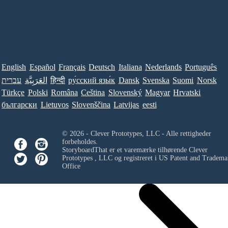
English
Español
Français
Deutsch
Italiana
Nederlands
Português
Norsk
Suomi
Svenska
Dansk
ру́сский язы́к
हिन्दी
العَرَبِيَّة
עברית
Türkçe
Polski
Româna
Ceština
Slovenský
Magyar
Hrvatski
български
Lietuvos
Slovenščina
Latvijas
eesti
© 2026 - Clever Prototypes, LLC - Alle rettigheder
forbeholdes.
StoryboardThat er et varemærke tilhørende
Clever
Prototypes , LLC
og registreret i US Patent and Tradema
Office