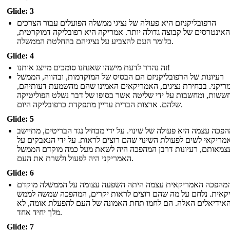
Glide: 3
הרפובליקניזם היא פעולה של נציגי ממשלה הפועלים עבור הצרכים
האינטרסים של קבוצה גדולה יותר. אמריקה היא רפובליקה דמוקרטית,
כלומר העם להצביע על נציגיהם בהחלטת הממשלה.
Glide: 4
זה נהדר לדעת מישהו שאנחנו סומכים מייצג אותנו!
רעיונות של הרפובליקניזם הם הבסיס של המוקדמות, ובהווה, הממשל
ריקני. בבחירת נציגים, האמריקאים האמינו שהם מהשמעת דעותיהם,
ששות, ומחשבות על ידי שליטה אשר בסופו של דבר נשלט הפוליטיקה
שלהם. ארצות הברית עדיין מתפקדת כרפובליקה היום.
Glide: 5
פכה עצמה היא פעולה של שינוי. על ידי מבחיל נגד הבריטים, מתיישב
מריקאי לשים לפעולת השינוי שהם רוצים לראות. על ידי הנאבקים על
צמאותם, רעיונות דרבן המהפכה היה לשאת מעל כמה מוקדם הממשל
האמריקני היה לפעול ולשרת את העם.
Glide: 6
מהפכה האמריקאית עצמה היתה השפעה עצומה על הממשלה מוקדם
קאית. נלחם על מה שהם רוצים לראות יקרים, המהפכה שמשה לממש
אידיאלים האלה. הם לחמו תחת האמונה של העם להפעלת אומה, לא
מלך יחיד אחד.
Glide: 7