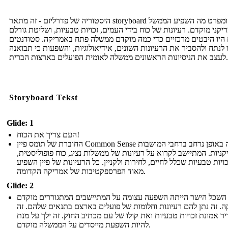
היסטוריה של פדרליזם - זה מתאר storyboard רשת ומפרט מה השפיע הממשל
קני מוקדם. רעיונות של כוח בידי העמים, זכויות טבעיות, ושליטת גורלם
 היו היבטים מרכזיים כדי כמה מוקדם ממשלה פתח באמריקה. סטודנטים
ו לנתח ולהסביר את הרעיונות השונים, אידיאולוגיות, והשפעות כי תבואנה
לעצב את הניסיונות הראשונים ממשלה לאומית הפועלים בארצות הברית.
Storyboard Tekst
Glide: 1
העם צריך את הכוח!
החוברת של תומס פיין Common Sense הופצה באופן נרחב ברחבי המושבות
ניות. המתיישב לקרוא על רעיונות של ממשלות נציג, כוח פופוליסטית,
כויות טבעיות שכלל לחיים, לחירות ולקניין. כל הרעיונות של פיין השפיע
מאוד הפרספקטיבות של אמריקה הקדומה.
Glide: 2
השכל הישר הייתה השפעה עצומה על המתיישבים המתגוררים מוקדם
. זה נתן להם רעיונות וחלומות של פועלים בארצם בתנאים שלהם. זה
ר אמונת זכויות טבעיות ואת קולו של עם מכתיב החוק. זה ילך על מנת
להיות השפעת מייסדים על הממשלה מוקדם.