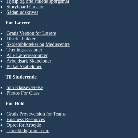
Hjælp og ofte stillede spørgsmål
Storyboard Creator
Sådan udskrives
For Lærere
Gratis Version for Lærere
District Pakker
Skolebiblioteker og Mediecentre
Træningssessioner
Alle Lærerressourcer
Arbejdsark Skabeloner
Plakat Skabeloner
Til Studerende
min Klasseværelse
Photos For Class
For Hold
Gratis Prøveversion for Teams
Business Resources
Opret for Arbejde
Tilmeld dig min Team