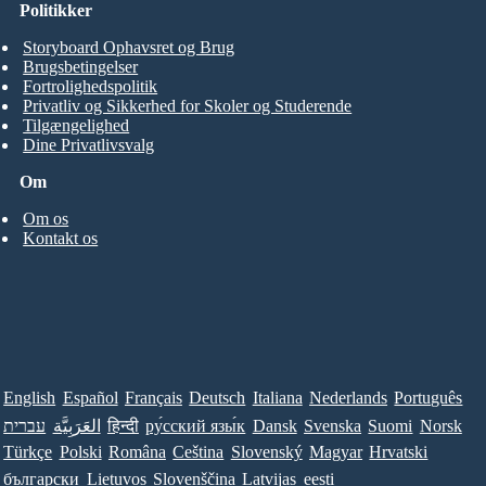
Politikker
Storyboard Ophavsret og Brug
Brugsbetingelser
Fortrolighedspolitik
Privatliv og Sikkerhed for Skoler og Studerende
Tilgængelighed
Dine Privatlivsvalg
Om
Om os
Kontakt os
English
Español
Français
Deutsch
Italiana
Nederlands
Português
Norsk
Suomi
Svenska
Dansk
ру́сский язы́к
हिन्दी
العَرَبِيَّة
עברית
Türkçe
Polski
Româna
Ceština
Slovenský
Magyar
Hrvatski
български
Lietuvos
Slovenščina
Latvijas
eesti