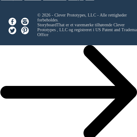
© 2026 - Clever Prototypes, LLC - Alle rettigheder
forbeholdes.
StoryboardThat er et varemærke tilhørende
Clever
Prototypes , LLC
og registreret i US Patent and Tradema
Office