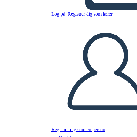
פדרליזם - רעיונות, אידיאולוגיות
והשפעות
Log på
Registrer dig som lærer
Kopier dette storyboard
LAVE ET STORYBOARD
AFSPIL DIASSHOW
LÆS FOR MIG
Registrer dig som en person