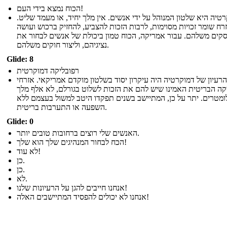
הכוח נמצא בידי העם!
טיה היא שלטון המנוהל על ידי אנשים. אין מלך יחיד, או מעמד שליט.
רח שומר זכויות מסוימות, לרבות הזכות להצביע, להחזיק ברכוש ועושה
קים משלהם. עבור אמריקה, הכוח טמון ביכולת של אנשים לבחור את
נציגיהם, וליצור חוקים משלהם.
Glide: 8
רפובליקה דמוקרטית
הרעיון של דמוקרטיה היה עיקרון יסוד בשלטון מוקדם אמריקאי. אזרחי
ה הבריטית האמינו שיש להם את הזכות לשלוט בגורלם, לא אלף מלך
ומטרים. יתר על כן, המתיישב בשנים תפקדו היטב למשול בעצמם ללא
השפעה או התערבות בריטית.
Glide: 0
האנשים שלי רוצים ברחובות טובים יותר.
הכח לבחור המנהיגים שלך הוא שלך!
לא עוד!
כן.
כן.
לא.
אנחנו חייבים להגן על הרעיונות שלנו!
אנחנו לא יכולים להפסיד המתיישבים האלה!