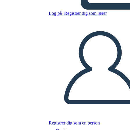
הנשיאות של רונלד רייגן -
הבחירות של 1980
Log på
Registrer dig som lærer
Kopier dette storyboard
LAVE ET STORYBOARD
AFSPIL DIASSHOW
LÆS FOR MIG
Registrer dig som en person