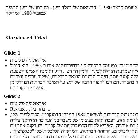
הנשיאות של רונלד רייגן - בחירתו של רייגן תרשים T 1980 לעומת קרטר
שמוביל 1980 אמריקה
Storyboard Tekst
Glide: 1
אידאולוגיה פוליטית
רונלד רייגן רץ כמועמד הרפובליקני בבחירות לנשיאות ב -1980. הוא הוביל
יה שמרנית הגדלת לכינוי "הימין החדש". רייגן ותומכיו האמינו השפעת
ה קטנה יותר, חיתוך תוכניות הוצאה פדרליות, ושילוב ערכים נוצריים
ר בחברה. הם רצו להפוך הרבה של דגש על תמיכה חברתית הפדרלי מן
העשורים הקודמים.
Glide: 2
אידאולוגיה פוליטית
Re-בחר בי! ... אנא ....
ג'ימי קרטר נכנס הבחירות לנשיאות 1980 המכהן הדמוקרטי. הפופולריות שלו,
עומת זאת, דעכה תחת בעיצומו של משבר בני הערובה האיראני עלייה
ויות אנרגיה. האידיאולוגיות הדמוקרטיות של קרטר עלו בקנה אחד עם
נתו ליברליזם, הרווחה חברתית, והמדיניות הכלכלית שלו "סטגפלציה".
 של דבר, בשל ההחלטות הגרועות של קרטר וחוסר היוזמה, הליברליזם