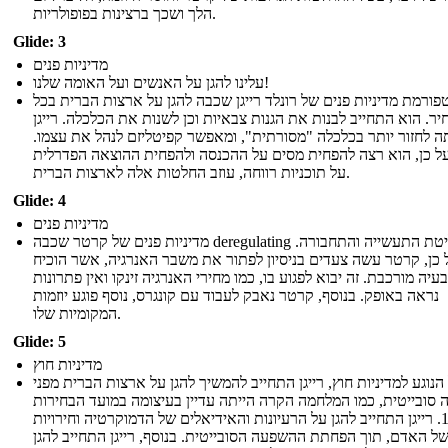
הלך ושכך ברצינות בפופולריות.
Glide: 3
מדיניות פנים
עלינו להגן על האנשים ועל האומה שלנו!
פורמת מדיניות פנים של רונלד רייגן שכבה להגן על ארצות הברית בכל
ר. הוא התחייב לבנות את הגנות צבאיות וכן לשנות את הכלכלה. רייגן
 לחזור יותר בכלכלה "מסורתית", ומאפשר קפיטליזם לנהל את עצמו.
ל כן, הוא רצה להפחית מסים על ההכנסה ולהפחית ההוצאה הפדרלית
על תוכניות רווחה, עוזב החלטות אלה לארצות הברית.
Glide: 4
מדיניות פנים
מדיניות פנים של קרטר שכבה deregulating שליטת התעשייה והתחבורה.
 כן, קרטר עשה צעדים בניסיון לפתור את משבר האנרגיה, אשר הוכיח
עיה מורכבת. זה יבוא לפגוע בו, כמו מחירי האנרגיה זינקו ואין פתרונות
נראה באופק. בנוסף, קרטר נאבק לעבוד עם קונגרס, נוסף פוגע יוזמות
המקומיות שלו.
Glide: 5
מדיניות חוץ
הנוגע למדיניות חוץ, רייגן התחייב להמשיך להגן על ארצות הברית מפני
סובייטית, כמו המלחמה הקרה הייתה עדיין בעיצומה במועד הבחירות
1980. רייגן התחייב להגן על הרעיונות והאידיאלים של הדמוקרטיה וחירויות
של האדם, תוך הפחתת ההשפעה הסובייטית. בנוסף, רייגן התחייב להגן