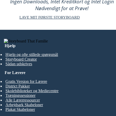
Ingen Downloads, Intet Kreditkort og Intet Login
Nødvendigt for at Prøve!
LAVE MIT FØRSTE STORYBOARD
Hjælp
Hjælp og ofte stillede spørgsmål
Storyboard Creator
Sådan udskrives
For Lærere
Gratis Version for Lærere
District Pakker
Skolebiblioteker og Mediecentre
Træningssessioner
Alle Lærerressourcer
Arbejdsark Skabeloner
Plakat Skabeloner