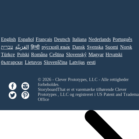
English
Español
Français
Deutsch
Italiana
Nederlands
Português
Norsk
Suomi
Svenska
Dansk
ру́сский язы́к
हिन्दी
العَرَبِيَّة
עברית
Türkçe
Polski
Româna
Ceština
Slovenský
Magyar
Hrvatski
български
Lietuvos
Slovenščina
Latvijas
eesti
© 2026 - Clever Prototypes, LLC - Alle rettigheder
forbeholdes.
StoryboardThat er et varemærke tilhørende
Clever
Prototypes , LLC
og registreret i US Patent and Tradema
Office