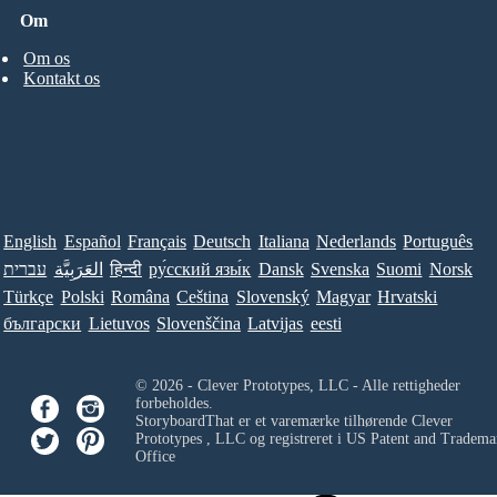
Om
Om os
Kontakt os
English
Español
Français
Deutsch
Italiana
Nederlands
Português
Norsk
Suomi
Svenska
Dansk
ру́сский язы́к
हिन्दी
العَرَبِيَّة
עברית
Türkçe
Polski
Româna
Ceština
Slovenský
Magyar
Hrvatski
български
Lietuvos
Slovenščina
Latvijas
eesti
© 2026 - Clever Prototypes, LLC - Alle rettigheder
forbeholdes.
StoryboardThat er et varemærke tilhørende
Clever
Prototypes , LLC
og registreret i US Patent and Tradema
Office