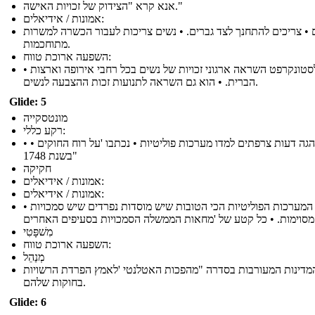
אנא קרא "הצידוק של זכויות האישה."
אמונות / אידיאלים:
 • צריכים להתחנך לצד גברים. • נשים צריכות לעבור הכשרה למשרות
מתוחכמות.
השפעה ארוכת טווח:
• וולסטונקרפט השראה ארגוני זכויות של נשים בכל רחבי אירופה וארצות
הברית. • הוא גם השראה לתנועות זכות ההצבעה לנשים.
Glide: 5
מונטסקייה
רקע כללי:
• • סופר והגה דעות צרפתים למדו מערכות פוליטיות • נכתבו 'על רוח החוקים
"בשנת 1748
חקיקה
אמונות / אידיאלים:
אמונות / אידיאלים:
• המערכות הפוליטיות הכי הטובות שיש מוסדות נפרדים שיש סמכויות
סעיפים האחרים.
מִשׁפָּטִי
השפעה ארוכת טווח:
מְנַהֵל
מדינות המעורבות בסדרה "מהפכות האטלנטי 'לאמץ הפרדת הרשויות
בחוקות שלהם.
Glide: 6