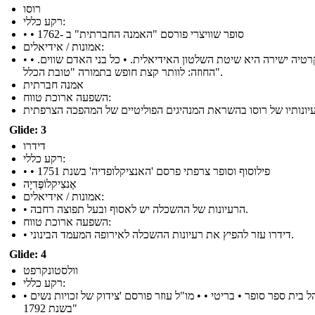
רוסו
רקע כללי:
• • סופר שוויצרי פורסם "האמנה החברתית" ב -1762
אמונות / אידיאלים:
• דמוקרטיה ישירה היא שיטת השלטון האידיאלית. • כל בני האדם שווים. •
החוזה: לוותר קצת חופש בתמורה "טובת הכלל".
אמנה חברתית
השפעה ארוכת טווח:
Glide: 3
דידרו
רקע כללי:
• • פילוסוף וסופר צרפתי פרסם 'האנציקלופדיה' בשנת 1751
אֶנצִיקלוֹפֶּדִיָה
אמונות / אידיאלים:
• הרעיונות של ההשכלה יש לאסוף ובעל תפוצה רחבה.
השפעה ארוכת טווח:
• דידרו עזר להפיץ את רעיונות ההשכלה לאירופה המעמד הבינוני.
Glide: 4
וולסטונקרפט
רקע כללי:
• מנהל בית ספר סופר • בריטי • • מו"ל עוזר פורסם 'צידוק של זכויות נשים
"בשנת 1792