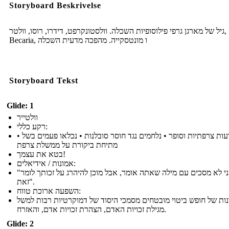
Storyboard Beskrivelse
גיל של מארגן גרפי פילוסופיות השכלה. וולסטונקרפט, דידרו, רוסו, וולטר,
Becaria, ו מונטסקייה. מהפכה מדעית השכלה
Storyboard Tekst
Glide: 1
וולטייר
רקע כללי:
• הוגה דעות צרפתיות וסופר • נלחמים נגד חוסר סובלנות • נכלאו פעמים בשל
מתיחת ביקורת על ממשלת צרפת
בטא את עצמך!
אמונות / אידיאלים:
"אני לא מסכים עם מילה שאתה אומר, אבל מוכן להיהרג על זכותך לומר
זאת".
השפעה ארוכת טווח:
נות של חופש ביטוי מובטחים מסמכי היסוד של דמוקרטיות רבות למשל
מגילת זכויות האדם, הצהרת זכויות אדם, והאזרח.
Glide: 2