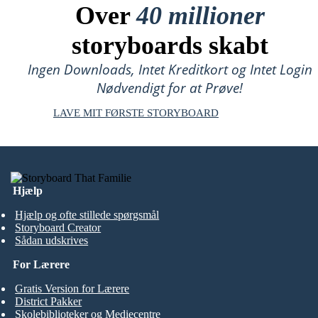
Over
40 millioner
storyboards skabt
Ingen Downloads, Intet Kreditkort og Intet Login
Nødvendigt for at Prøve!
LAVE MIT FØRSTE STORYBOARD
Hjælp
Hjælp og ofte stillede spørgsmål
Storyboard Creator
Sådan udskrives
For Lærere
Gratis Version for Lærere
District Pakker
Skolebiblioteker og Mediecentre