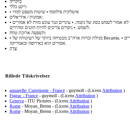
בוקריה
רקע כללי:
• איטלקית פילוסוף • שיטות משפט למדו
אמונות / אידיאלים:
• חוקי לא אמור לשמש כסוג של נקמה. • עינויים ונגד עונש מוות לא אמורים
לשמש. • ניסויים צריכים להיות הוגנים ומהירים.
השפעה ארוכת טווח:
• מגילת זכויות ארה"ב מבטיחה ביותר של רעיונותיו של Becarria. • העינויים
אסורים הוא באירופה ובאמריקה.
צֶדֶק
Billede Tilskrivelser
aquarelle: Curemonte - France
- guymoll - (Licens
Attribution
)
Figeac - France
- guymoll - (Licens
Attribution
)
Geneva
- ITU Pictures - (Licens
Attribution
)
Rome
- Moyan_Brenn - (Licens
Attribution
)
Rome
- Moyan_Brenn - (Licens
Attribution
)