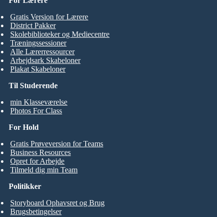
For Lærere
Gratis Version for Lærere
District Pakker
Skolebiblioteker og Mediecentre
Træningssessioner
Alle Lærerressourcer
Arbejdsark Skabeloner
Plakat Skabeloner
Til Studerende
min Klasseværelse
Photos For Class
For Hold
Gratis Prøveversion for Teams
Business Resources
Opret for Arbejde
Tilmeld dig min Team
Politikker
Storyboard Ophavsret og Brug
Brugsbetingelser