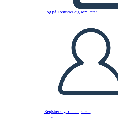
מכתב מכלא בירמינגהם - אוצר
מילים
Log på
Registrer dig som lærer
Kopier dette storyboard
LAVE ET STORYBOARD
AFSPIL DIASSHOW
LÆS FOR MIG
Registrer dig som en person