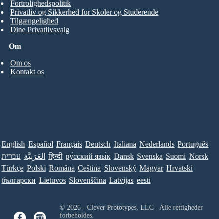
Fortrolighedspolitik
Privatliv og Sikkerhed for Skoler og Studerende
Tilgængelighed
Dine Privatlivsvalg
Om
Om os
Kontakt os
English
Español
Français
Deutsch
Italiana
Nederlands
Português
עברית
العَرَبِيَّة
हिन्दी
ру́сский язы́к
Dansk
Svenska
Suomi
Norsk
Türkçe
Polski
Româna
Ceština
Slovenský
Magyar
Hrvatski
български
Lietuvos
Slovenščina
Latvijas
eesti
© 2026 - Clever Prototypes, LLC - Alle rettigheder
forbeholdes.