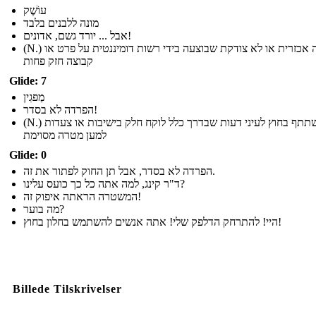
עוֹשֶׁק
מונה ללבנים בלבד
אבל ... יורד גשם, אדונים!
(N.) שליטה אכזרית או לא צודקת שבוצעה בידי רשות דומיננטית על פרט או
קבוצה חזק פחות
Glide: 7
מַפגִין
הפרדה לא בסדר!
(N.) משתתף בחוץ לעיני דעות שבדרך כלל לוקח חלק בישיבות או צעדות
למען מטרה מסוימת
Glide: 0
הפרדה לא בסדר, אבל תן החוק לפתור את זה.
ד"ר קינג, למה אתה כל כך כועס עלינו?
המשטרה הראתה איפוק זה!
מה בוער?
היי! להתרחק הדלפק שלי! אתה אנשים להשתמש בחלון בחוץ!
Billede Tilskrivelser