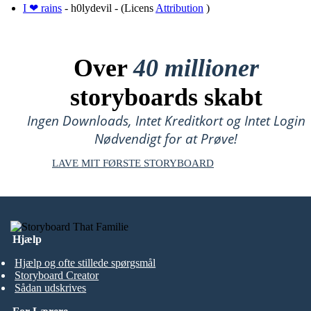
I ❤ rains
- h0lydevil - (Licens
Attribution
)
Over
40 millioner
storyboards skabt
Ingen Downloads, Intet Kreditkort og Intet Login
Nødvendigt for at Prøve!
LAVE MIT FØRSTE STORYBOARD
Hjælp
Hjælp og ofte stillede spørgsmål
Storyboard Creator
Sådan udskrives