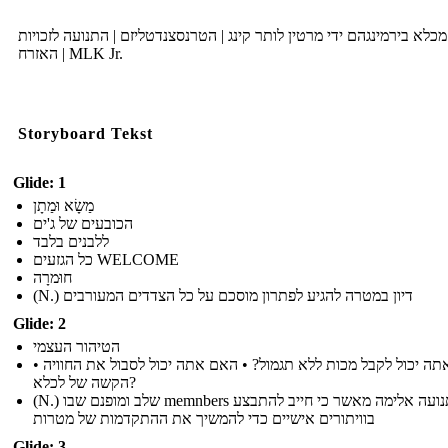
כלא בירמינגהם ידי מרטין לותר קינג | הטרנסצנדטליזם | התנועה לזכויות
האזרח | MLK Jr.
Storyboard Tekst
Glide: 1
מַשָׂא וּמַתָן
הכובעים של ג'ים
ללבנים בלבד
כל הגזעים WELCOME
חוּמרָה
(N.) דיון במטרה להגיע לפתרון מוסכם על כל הצדדים המעורבים
Glide: 2
הטיהור העצמי
• האם אתה יכול לקבל מכות ללא תגמול? • האם אתה יכול לסבול את החוויה
הקשה של לכלא?
(N.) שלב ומופנם שבו memnbers של תנועה אלימה מאשר כי חייב להתבצע
בוויתורים אישיים כדי להמשיך את ההתקדמות של מטרות
Glide: 3