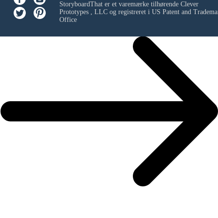
StoryboardThat er et varemærke tilhørende
Clever
Prototypes , LLC
og registreret i US Patent and Tradema
Office