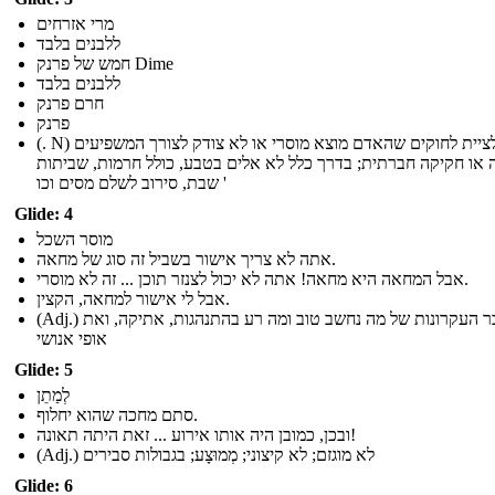
מרי אזרחים
ללבנים בלבד
חמש של פרנק Dime
ללבנים בלבד
חרם פרנק
פרנק
(. N) סירוב לציית לחוקים שהאדם מוצא מוסרי או לא צודק לצורך המשפיעים
ה או חקיקה חברתית; בדרך כלל לא אלים בטבע, כולל חרמות, שביתות
שבת, סירוב לשלם מסים וכו '
Glide: 4
מוסר השכל
אתה לא צריך אישור בשביל זה סוג של מחאה.
אבל המחאה היא מחאה! אתה לא יכול לצנזר תוכן ... זה לא מוסרי.
אבל לי אישור למחאה, הקצין.
(Adj.) בדבר העקרונות של מה נחשב טוב ומה רע בהתנהגות, אתיקה, ואת
אופי אנושי
Glide: 5
לְמַתֵן
סתם מחכה שהוא יחלוף.
ובכן, כמובן היה אותו אירוע ... זאת היתה תאונה!
(Adj.) לא מוגזם; לא קיצוני; מְמוּצָע; בגבולות סבירים
Glide: 6