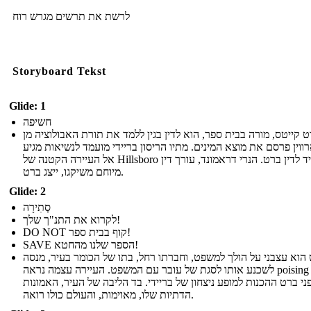
לרשת את תרשים מגרש רוח
Storyboard Tekst
Glide: 1
חשיפה
 קייטס, מורה בבית ספר, הוא לדין בגין ללמד את תורת האבולוציה מן
וין פרסם את מוצא המינים. מתיו הריסון בריידי מועמד לנשיאות מגיע
אל העיירה הקטנה של Hillsboro להעמיד לדין ברט. הנרי דראמונד, עורך דין
מיוחם משיקגו, ייצג ברט.
Glide: 2
סְתִירָה
לקרוא את התנ"ך שלך!
DO NOT קוף בבית ספר!
SAVE הספר שלנו מהחטא!
הוא עצבני על הולך למשפט, וחברתו רחל, בתו של הכומר בעיר, מנסה
לשכנע אותו לסגת של עובר עם המשפט. העיירה עצמה נראה poising עצמה
ני ברט ההכנות למופע ניצחון של בריידי. בד הליבה של העיר, האמונות
הדתיות שלו, מאוימות, והעולם כולו רואה.