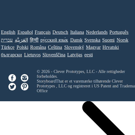
English
Español
Français
Deutsch
Italiana
Nederlands
Português
עברית
العَرَبِيَّة
हिन्दी
ру́сский язы́к
Dansk
Svenska
Suomi
Norsk
Türkçe
Polski
Româna
Ceština
Slovenský
Magyar
Hrvatski
български
Lietuvos
Slovenščina
Latvijas
eesti
© 2026 - Clever Prototypes, LLC - Alle rettigheder
forbeholdes.
StoryboardThat er et varemærke tilhørende
Clever
Prototypes , LLC
og registreret i US Patent and Tradema
Office