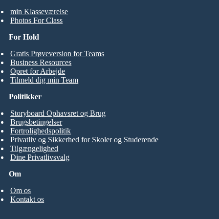
min Klasseværelse
Photos For Class
For Hold
Gratis Prøveversion for Teams
Business Resources
Opret for Arbejde
Tilmeld dig min Team
Politikker
Storyboard Ophavsret og Brug
Brugsbetingelser
Fortrolighedspolitik
Privatliv og Sikkerhed for Skoler og Studerende
Tilgængelighed
Dine Privatlivsvalg
Om
Om os
Kontakt os