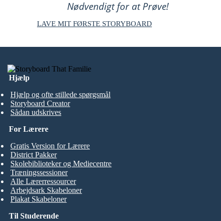
Nødvendigt for at Prøve!
LAVE MIT FØRSTE STORYBOARD
Hjælp
Hjælp og ofte stillede spørgsmål
Storyboard Creator
Sådan udskrives
For Lærere
Gratis Version for Lærere
District Pakker
Skolebiblioteker og Mediecentre
Træningssessioner
Alle Lærerressourcer
Arbejdsark Skabeloner
Plakat Skabeloner
Til Studerende