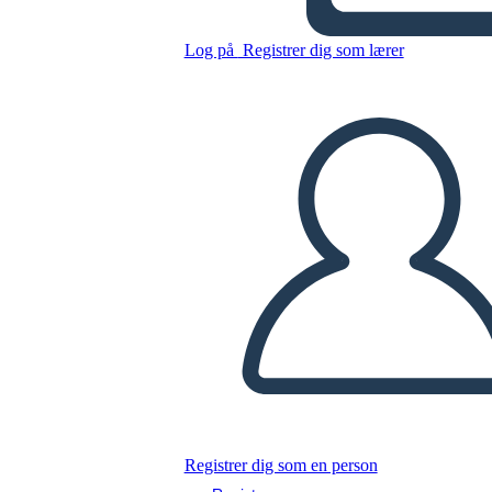
מגרש תרשים עבור להנחיל את
הרוח
Log på
Registrer dig som lærer
Kopier dette storyboard
LAVE ET STORYBOARD
AFSPIL DIASSHOW
LÆS FOR MIG
Registrer dig som en person