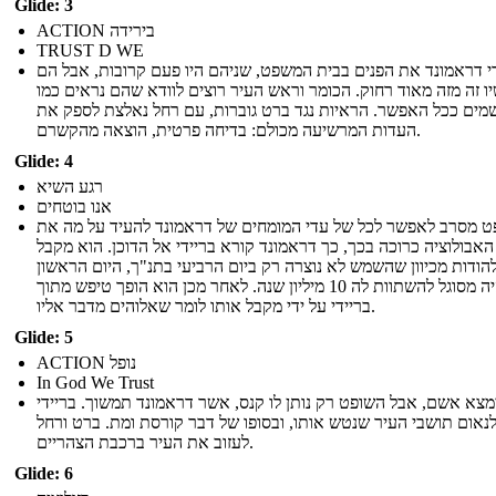
Glide: 3
ACTION בירידה
TRUST D WE
י דראמונד את הפנים בבית המשפט, שניהם היו פעם קרובות, אבל הם
ו זה מזה מאוד רחוק. הכומר וראש העיר רוצים לוודא שהם נראים כמו
מים ככל האפשר. הראיות נגד ברט גוברות, עם רחל נאלצת לספק את
העדות המרשיעה מכולם: בדיחה פרטית, הוצאה מהקשרם.
Glide: 4
רגע השיא
אנו בוטחים
ט מסרב לאפשר לכל של עדי המומחים של דראמונד להעיד על מה את
אבולוציה כרוכה בכך, כך דראמונד קורא בריידי אל הדוכן. הוא מקבל
להודות מכיוון שהשמש לא נוצרה רק ביום הרביעי בתנ"ך, היום הראשון
היה מסוגל להשתוות לה 10 מיליון שנה. לאחר מכן הוא הופך טיפש מתוך
בריידי על ידי מקבל אותו לומר שאלוהים מדבר אליו.
Glide: 5
ACTION נופל
In God We Trust
מצא אשם, אבל השופט רק נותן לו קנס, אשר דראמונד תמשוך. בריידי
נאום תושבי העיר שנטש אותו, ובסופו של דבר קורסת ומת. ברט ורחל
לעזוב את העיר ברכבת הצהריים.
Glide: 6