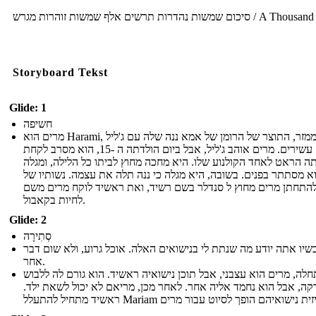
סיכום שמשות נהדרות תרשים אלף שמשות זוהרות מגרש / A Thousand
Storyboard Tekst
Glide: 1
חשיפה
מרים הוא Harami, ממזר, התוצר של הרומן של אמא ננה שלה עם ג'ליל
עסקים עשירים. מרים אוהב ג'ליל, אבל ביום הולדתה ה -15, הוא מסרב לקחת
ה הראט לאחד הקולנוע שלו. היא מחכה מחוץ לביתו כל הלילה, ומגלה
 מסתתר בפנים. בשובה, היא מגלה כי ננה תלה את עצמה. נשותיו של
 להתחתן מרים מחוץ ל סנדלר בשם רשיד, ואת ראשיד לוקח מרים משם
לחיות בקאבול.
Glide: 2
סְתִירָה
שיו אתה יודע מה שנתת לי בנישואים האלה. אוכל גרוע, ולא שום דבר
אחר.
לה, מרים הוא עצבני, אבל תוכן נישואיה ראשיד. הוא גורם לה ללבוש
קה, אבל הוא נחמד אליה אחר. לאחר מכן, מריאם לא יכול לשאת ילד.