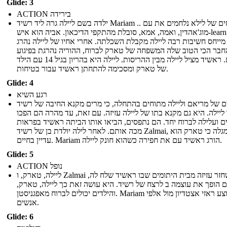
Glide: 3
ACTION בירידה
ילדה בשם ליילה גרה ליד רשיד Mariam .. האחים של לילא נלחמים את עם
מוג'אהדין, ואמה, אמא, סובלת מהתקפי הדיכאון. אביה הוא איש-learning
מייחס חשיבות רבה ליילה מקבלת השכלתה. אחרי אחיו של ליילה נהרג
חבר הכי הטוב שלה המשפחה של טארק לברוח, ההוריה נהרגת בפיגוע
ביתם. ראשיד מציל ליילה מבין ההריסות. ליילה היא בהריון בגיל 14 עם הילד
של טארק ומסכימה להתחתן ראשיד עבור בטיחות.
Glide: 4
רגע השיא
ם של מריאם וליילה מתוחים בהתחלה, כי מרים מקנא החיבה של רשיד
ליילה. היא גם מקנא בתו של ליילה עזיזה. עם זאת, עד מהרה הם הפכו
ם ועלילה לברוח יחד. הם נתפסים, הביאו אותו הביתה ראשיד בפראות
מכה אותם. לאחר לילה יולדת בן של רשיד Zalmai, היא מגלה כי טארק הוא
עדיין בחיים. Mariam הורג ראשיד עם את חפירה כשהוא חונק ליילה.
Glide: 5
ACTION נופל
ליילה, טארק, ו Zalmai לשחזר עזיזה מבית היתומים שבו ראשיד שלח לה,
ם הופך את עוצמה ב לרצח של רשיד. היא עושה זאת כך ליילה, טארק,
והילדים יכולים לברוח מאפגניסטן. Mariam מבוצע ראזי אצטדיון מול אלפי
אנשים.
Glide: 6