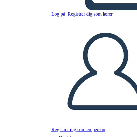
דיאגרמה מגרש אלף שמשות
זוהרות
Log på
Registrer dig som lærer
Kopier dette storyboard
LAVE ET STORYBOARD
AFSPIL DIASSHOW
LÆS FOR MIG
Registrer dig som en person