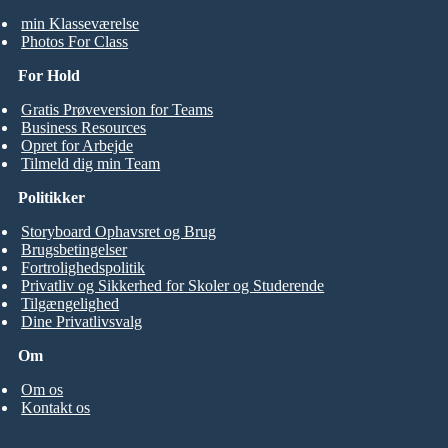
min Klasseværelse
Photos For Class
For Hold
Gratis Prøveversion for Teams
Business Resources
Opret for Arbejde
Tilmeld dig min Team
Politikker
Storyboard Ophavsret og Brug
Brugsbetingelser
Fortrolighedspolitik
Privatliv og Sikkerhed for Skoler og Studerende
Tilgængelighed
Dine Privatlivsvalg
Om
Om os
Kontakt os