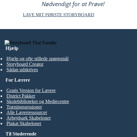
Nødvendigt for at Prøve!
LAVE MIT FØRSTE STORYBOARD
Hjælp
Hjælp og ofte stillede spørgsmål
Storyboard Creator
Sådan udskrives
For Lærere
Gratis Version for Lærere
District Pakker
Skolebiblioteker og Mediecentre
Træningssessioner
Alle Lærerressourcer
Arbejdsark Skabeloner
Plakat Skabeloner
Til Studerende