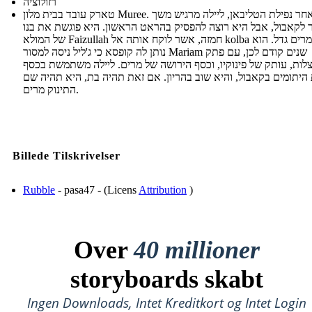
רזולוציה
טארק עובד בבית מלון Muree. לאחר נפילת הטליבאן, ליילה מרגיש משך
ר לקאבול, אבל היא רוצה להפסיק בהראט הראשון. היא פוגשת את בנו
של המולא Faizullah חמזה, אשר לוקח אותה אל kolba שבו מרים גדל. הוא
נותן לה קופסא כי ג'ליל ניסה למסור Mariam שנים קודם לכן, עם פתק
לות, עותק של פינוקיו, וכסף הירושה של מרים. ליילה משתמשת בכסף
 היתומים בקאבול, והיא שוב בהריון. אם זאת תהיה בת, היא תהיה שם
התינוק מרים.
Billede Tilskrivelser
Rubble
- pasa47 - (Licens
Attribution
)
Over
40 millioner
storyboards skabt
Ingen Downloads, Intet Kreditkort og Intet Login