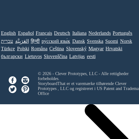
English
Español
Français
Deutsch
Italiana
Nederlands
Português
Norsk
Suomi
Svenska
Dansk
ру́сский язы́к
हिन्दी
العَرَبِيَّة
עברית
Türkçe
Polski
Româna
Ceština
Slovenský
Magyar
Hrvatski
български
Lietuvos
Slovenščina
Latvijas
eesti
© 2026 - Clever Prototypes, LLC - Alle rettigheder
forbeholdes.
StoryboardThat er et varemærke tilhørende
Clever
Prototypes , LLC
og registreret i US Patent and Tradema
Office