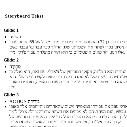
Storyboard Tekst
Glide: 1
חשיפה
צ'רלי גורדון, בן 32 ו התפתחותית נכים עם מנת משכל של 68, נבחר עבור
ח ניסיוני בכדי לפתח את השכלתנו שלו. ההליך כבר עבד על עכבר בשם
אלג'רנון, והרופאים אופטימיים כי היא תהיה מוצלחת עבור צ'רלי, מדי.
Glide: 2
סְתִירָה
הניתוח הוא הצלחה, זיקוקי המודיעין של צ'ארלי. עם זאת, הוא מגלה כי
טליגנציה הרגשית שלו לא עמדה בקצב עם האינטלקט הנפשי שלו. הוא
שהוא כבר טיפל באכזריות על ידי חברים שלו במאפייה, ואחרים לאורך
חייו.
Glide: 3
ACTION בירידה
רלי עוזב את עבודתו במאפייה משום שהאחרים מתייחסים אליו באופן
 עכשיו, ועם הפחד. הם לא מבינים את השינוי שקורה צ'רלי. צ'רלי לומד
ל כך הרבה מידע כי הוא במהירות עולה רופאיו. הוא מפתח תחושה של
קירבה עם אלג'רנון, ומרגיש יותר ויותר מנוכר האנשים שהוא מקיים
אינטראקציה עם, כולל אליס.