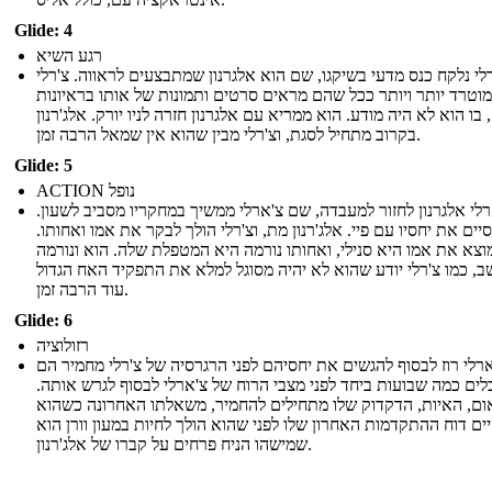
Glide: 4
רגע השיא
לי נלקח כנס מדעי בשיקגו, שם הוא אלגרנון שמתבצעים לראווה. צ'רלי
מוטרד יותר ויותר ככל שהם מראים סרטים ותמונות של אותו בראיונות
בו הוא לא היה מודע. הוא ממריא עם אלגרנון חזרה לניו יורק. אלג'רנון
בקרוב מתחיל לסגת, וצ'רלי מבין שהוא אין שמאל הרבה זמן.
Glide: 5
ACTION נופל
רלי אלגרנון לחזור למעבדה, שם צ'ארלי ממשיך במחקריו מסביב לשעון.
יים את יחסיו עם פיי. אלג'רנון מת, וצ'רלי הולך לבקר את אמו ואחותו.
וצא את אמו היא סנילי, ואחותו נורמה היא המטפלת שלה. הוא ונורמה
שב, כמו צ'רלי יודע שהוא לא יהיה מסוגל למלא את התפקיד האח הגדול
עוד הרבה זמן.
Glide: 6
רזולוציה
רלי רוז לבסוף להגשים את יחסיהם לפני הרגרסיה של צ'רלי מחמיר הם
לים כמה שבועות ביחד לפני מצבי הרוח של צ'ארלי לבסוף לגרש אותה.
ום, האיות, הדקדוק שלו מתחילים להחמיר, משאלתו האחרונה כשהוא
ים דוח ההתקדמות האחרון שלו לפני שהוא הולך לחיות במעון וורן הוא
שמישהו הניח פרחים על קברו של אלג'רנון.