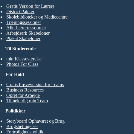
Gratis Version for Lærere
District Pakker
Skolebiblioteker og Mediecentre
Træningssessioner
Alle Lærerressourcer
Arbejdsark Skabeloner
Plakat Skabeloner
Til Studerende
min Klasseværelse
Photos For Class
For Hold
Gratis Prøveversion for Teams
Business Resources
Opret for Arbejde
Tilmeld dig min Team
Politikker
Storyboard Ophavsret og Brug
Brugsbetingelser
Fortrolighedspolitik