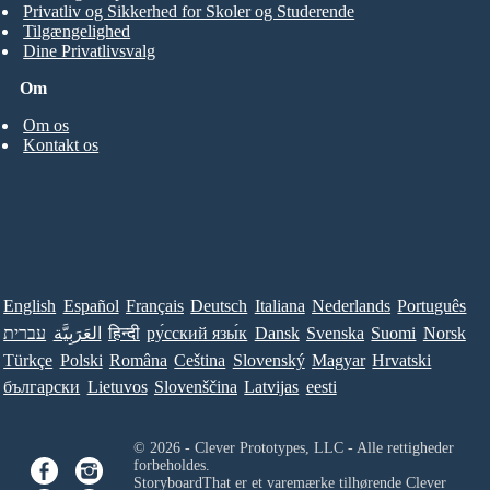
Privatliv og Sikkerhed for Skoler og Studerende
Tilgængelighed
Dine Privatlivsvalg
Om
Om os
Kontakt os
English
Español
Français
Deutsch
Italiana
Nederlands
Português
Norsk
Suomi
Svenska
Dansk
ру́сский язы́к
हिन्दी
العَرَبِيَّة
עברית
Türkçe
Polski
Româna
Ceština
Slovenský
Magyar
Hrvatski
български
Lietuvos
Slovenščina
Latvijas
eesti
© 2026 - Clever Prototypes, LLC - Alle rettigheder
forbeholdes.
StoryboardThat er et varemærke tilhørende
Clever