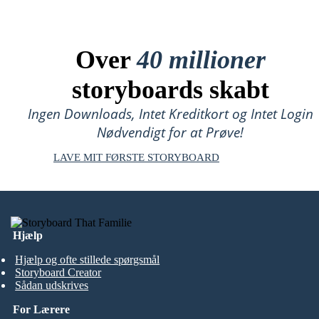
Over
40 millioner
storyboards skabt
Ingen Downloads, Intet Kreditkort og Intet Login
Nødvendigt for at Prøve!
LAVE MIT FØRSTE STORYBOARD
Hjælp
Hjælp og ofte stillede spørgsmål
Storyboard Creator
Sådan udskrives
For Lærere