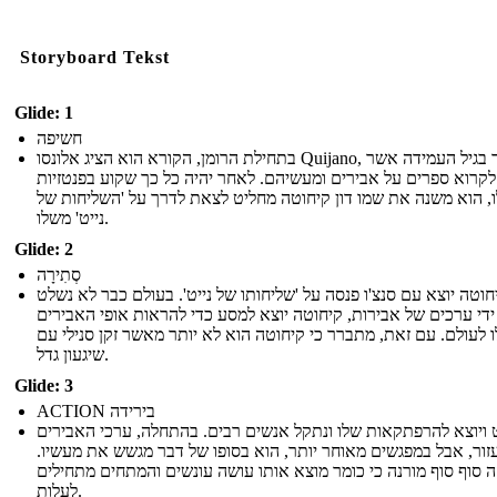
Storyboard Tekst
Glide: 1
חשיפה
בתחילת הרומן, הקורא הוא הציג אלונסו Quijano, גבר בגיל העמידה אשר
לקרוא ספרים על אבירים ומעשיהם. לאחר יהיה כל כך שקוע בפנטזיות
, הוא משנה את שמו דון קיחוטה מחליט לצאת לדרך על 'השליחות של
נייט' משלו.
Glide: 2
סְתִירָה
יחוטה יוצא עם סנצ'ו פנסה על 'שליחותו של נייט'. בעולם כבר לא נשלט
ידי ערכים של אבירות, קיחוטה יוצא למסע כדי להראות אופי האבירים
 לעולם. עם זאת, מתברר כי קיחוטה הוא לא יותר מאשר זקן סנילי עם
שיגעון גדל.
Glide: 3
ACTION בירידה
 ויוצא להרפתקאות שלו ונתקל אנשים רבים. בהתחלה, ערכי האבירים
עזור, אבל במפגשים מאוחר יותר, הוא בסופו של דבר מגשש את מעשיו
ה סוף סוף מורנה כי כומר מוצא אותו עושה עונשים והמתחים מתחילים
לעלות.