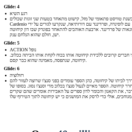
Glide: 4
רגע השיא
בשנת טוויסט פתאומי של מזל, קישוט מתאחד בטעות שני זוגות שכולים
Cardenio עם לוסינדה, ופרדיננד עם דורותיאה, שנקרעו לגזרים על ידי
נאות של פרדיננד. ארבעת האוהבים להתאחד בפונדק שבו דון קיחוטה
ישן, חולם שהוא הנלחם ענק.
Glide: 5
ACTION נופל
י חברים קרובים ללכידת קיחוטה אותו בכוח לקחת אותו הביתה בכלוב
קיחוטה, שנתפסה, מאמינה שהוא כבר קסם.
Glide: 6
רזולוציה
רך לביתו של קיחוטה, כהן הספר עומדים בפני סנצ'ו שרוצה לעזור להם
ר קיחוטה. הספר מאיים לנעול סנצ'ו בכלוב מדי וסנצ'ו נסוג. בסופו של
בר, את הקאנון והכומר לדון ספרים על האבירות אומרים שהם שקרים
ים כי יש קיחוטה לתוך הטירוף שלו