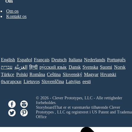
Om
Om os
Kontakt os
English
Español
Français
Deutsch
Italiana
Nederlands
Português
עברית
العَرَبِيَّة
हिन्दी
ру́сский язы́к
Dansk
Svenska
Suomi
Norsk
Türkçe
Polski
Româna
Ceština
Slovenský
Magyar
Hrvatski
български
Lietuvos
Slovenščina
Latvijas
eesti
© 2026 - Clever Prototypes, LLC - Alle rettigheder
forbeholdes.
StoryboardThat er et varemærke tilhørende
Clever
Prototypes , LLC
og registreret i US Patent and Tradema
Office