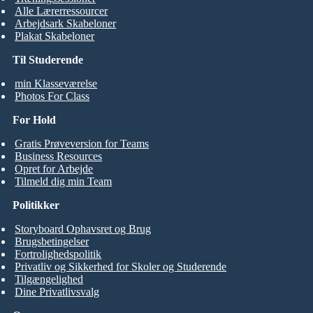
Alle Lærerressourcer
Arbejdsark Skabeloner
Plakat Skabeloner
Til Studerende
min Klasseværelse
Photos For Class
For Hold
Gratis Prøveversion for Teams
Business Resources
Opret for Arbejde
Tilmeld dig min Team
Politikker
Storyboard Ophavsret og Brug
Brugsbetingelser
Fortrolighedspolitik
Privatliv og Sikkerhed for Skoler og Studerende
Tilgængelighed
Dine Privatlivsvalg