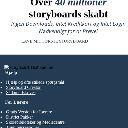
Over
40 millioner
storyboards skabt
Ingen Downloads, Intet Kreditkort og Intet Login
Nødvendigt for at Prøve!
LAVE MIT FØRSTE STORYBOARD
Hjælp
Hjælp og ofte stillede spørgsmål
Storyboard Creator
Sådan udskrives
For Lærere
Gratis Version for Lærere
District Pakker
Skolebiblioteker og Mediecentre
Træningssessioner