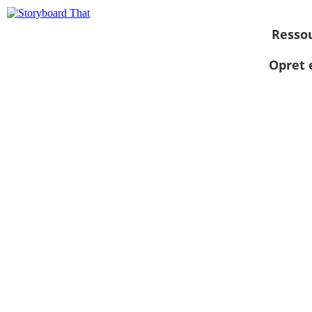
Resso
Opret 