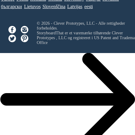
български
Lietuvos
Slovenščina
Latvijas
eesti
© 2026 - Clever Prototypes, LLC - Alle rettigheder
forbeholdes.
StoryboardThat er et varemærke tilhørende
Clever
Prototypes , LLC
og registreret i US Patent and Tradema
Office