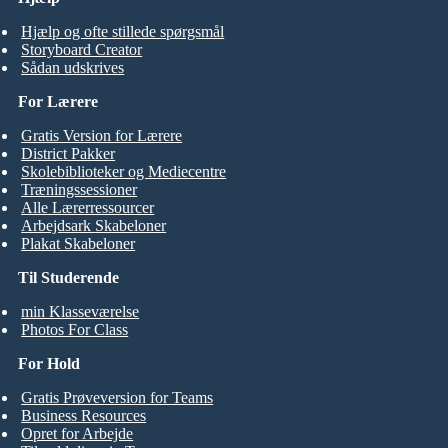
Hjælp og ofte stillede spørgsmål
Storyboard Creator
Sådan udskrives
For Lærere
Gratis Version for Lærere
District Pakker
Skolebiblioteker og Mediecentre
Træningssessioner
Alle Lærerressourcer
Arbejdsark Skabeloner
Plakat Skabeloner
Til Studerende
min Klasseværelse
Photos For Class
For Hold
Gratis Prøveversion for Teams
Business Resources
Opret for Arbejde