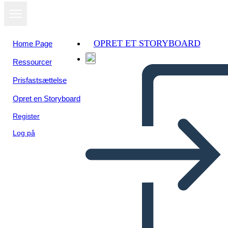
OPRET ET STORYBOARD
Home Page
Ressourcer
Prisfastsættelse
Opret en Storyboard
Register
Log på
מגרש תרשים עבור ענבי זעם