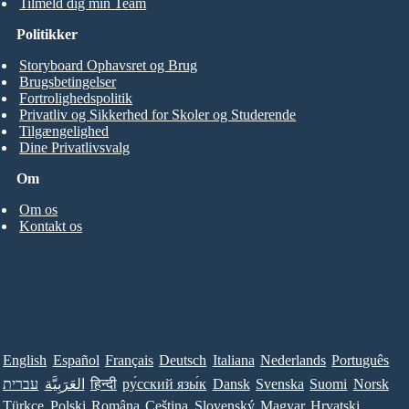
Tilmeld dig min Team
Politikker
Storyboard Ophavsret og Brug
Brugsbetingelser
Fortrolighedspolitik
Privatliv og Sikkerhed for Skoler og Studerende
Tilgængelighed
Dine Privatlivsvalg
Om
Om os
Kontakt os
English
Español
Français
Deutsch
Italiana
Nederlands
Português
Norsk
Suomi
Svenska
Dansk
ру́сский язы́к
हिन्दी
العَرَبِيَّة
עברית
Türkçe
Polski
Româna
Ceština
Slovenský
Magyar
Hrvatski