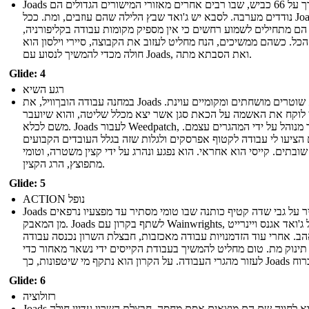
Joads לדרך על 66 כביש, שבו רבים אחרים מאזורי המישורים הגדולים הם
נודדים מערבה. לסבא יש ג'ואד שבץ הלילה שהם עוזבים, ומת. ככל Joads
 הם מתחילים לשמוע רחשים כי אין מספיק מקומות עבודה בקליפורניה,
כל. כשהם ממשיכים, הנח מחליט לעזוב את הקבוצה, סיירי וילסון הוא
חולה מכדי להמשיך לנסוע עם Joads, ואת הסבתא מתה.
Glide: 4
רגע השיא
במחנה עבודה הובךוויל, את Joads למצוא שוטרים מושחתים ומקומיים עוינת.
 לוקח את האשמה על הכאת סגן אשר יצא מכלל שליטה, והוא שיועבר
משם לכלא. Joads לעבור Weedpatch, אשר מנוהל על ידי המהגרים עצמם.
הציעו לי עבודה לקטוף אפרסקים ולגלות שזה בגלל העובדים הקבועים
שובתים. קייסי הוא אחראי. הוא נפגע ונהרג על ידי קצין משטרה, וטומי
מתפוצץ, הרג הקצין.
Glide: 5
ACTION נופל
Joads להעביר על גבי שדה קטיף כותנה שבו טומי מסתיר עד מפצעיו נרפאים
מן המאבק. Joads לשתף בקרון עם Wainwrights, ואל ג'ואד אגנס ויינרייט
ב. אחרי עוד הזדמנויות עבודה מאכזבות, חבצלת השרון נכנסה עבודה
 תינוק מת. טום מחליט להמשיך בעבודת הקייסים ידי נשאר מאחור כדי
Glide: 6
רזולוציה
Joads לבוא לחווה שם הם מוצאים אסם מחסה. חבצלת השרון עדיין חולה