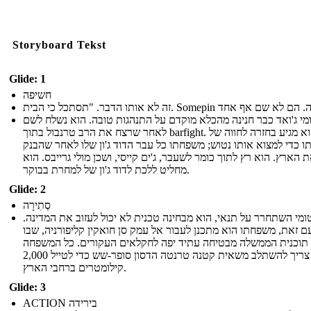
Storyboard Tekst
Glide: 1
חשיפה
מי ג'ואד כבר חנינה מהכלא מוקדם על התנהגות טובה. הוא נשלח לשם
לאחר שרצח את הרב טרנבול בתוך barfight. הוא מגיע בחזרה לחווה של
 כדי למצוא אותו נטוש; משפחתו כל עבר הדוד ג'ון שלו לאחר שהבנק
 הארץ. הוא רץ לתוך כומר לשעבר, ג'ים קייסי, ושכן מולי גרייבס. הוא
מחליט ללכת לדוד ג'ון של למחרת בבוקר.
Glide: 2
סְתִירָה
ומי השתחרר על תנאי, הוא מבחינה טכנית לא יכול לעזוב את המדינה.
ם זאת, משפחתו הוא מתכנן לעבור אל עמק סן חואקין קליפורניה, שבו
 תוכנית הממשלה מבטיחה עתיד יפה לחקלאים העקורים. כל המשפחה
וקייסי צריך להשתלב משאית קטנה טרנטה הדסון סופר-שש כדי לטייל 2,000
קילומטרים ברחבי הארץ.
Glide: 3
ACTION בירידה