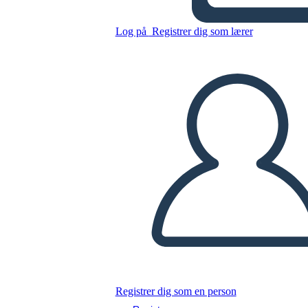
אנה פרנק - מפת תווים
Log på
Registrer dig som lærer
Kopier dette storyboard
LAVE ET STORYBOARD
AFSPIL DIASSHOW
LÆS FOR MIG
Registrer dig som en person