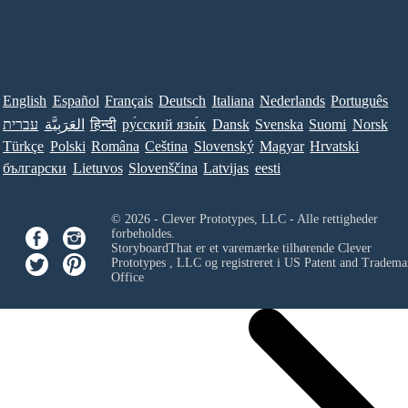
English
Español
Français
Deutsch
Italiana
Nederlands
Português
עברית
العَرَبِيَّة
हिन्दी
ру́сский язы́к
Dansk
Svenska
Suomi
Norsk
Türkçe
Polski
Româna
Ceština
Slovenský
Magyar
Hrvatski
български
Lietuvos
Slovenščina
Latvijas
eesti
© 2026 - Clever Prototypes, LLC - Alle rettigheder
forbeholdes.
StoryboardThat er et varemærke tilhørende
Clever
Prototypes , LLC
og registreret i US Patent and Tradema
Office