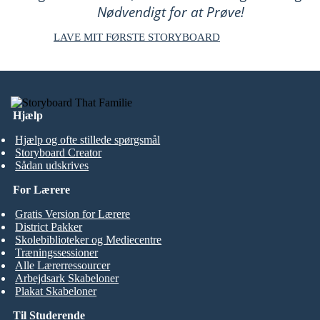
Nødvendigt for at Prøve!
LAVE MIT FØRSTE STORYBOARD
Hjælp
Hjælp og ofte stillede spørgsmål
Storyboard Creator
Sådan udskrives
For Lærere
Gratis Version for Lærere
District Pakker
Skolebiblioteker og Mediecentre
Træningssessioner
Alle Lærerressourcer
Arbejdsark Skabeloner
Plakat Skabeloner
Til Studerende