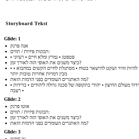
Storyboard Tekst
Glide: 1
אנה פרנק
תכונות פיזיות / תווים:
• פטפטן • נמרץ ומלא חיים • רעיוני
כיצד משנים את האופי הזה לאורך זמן?
• לומד להיות זהיר ושקט להישאר בטוח • מסתגלת לחיים הקשים במחבוא •
מבין דמויות אחרות טובות יותר
מה האתגרים העומדים בפני הדמות הזאת?
• בידוד מעולם החיצון • יהודי בתקופה של סכנה גדולה ליהודים • בדידות
רעבה •
Glide: 2
אוטו פרנק
תכונות פיזיות / תווים:
כיצד משנים את האופי הזה לאורך זמן?
מה האתגרים העומדים בפני הדמות הזאת?
Glide: 3
גב 'פרנק