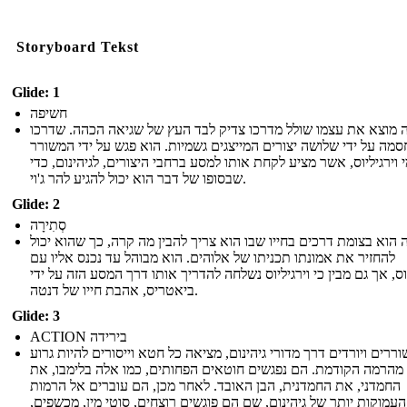
Storyboard Tekst
Glide: 1
חשיפה
 מוצא את עצמו שולל מדרכו צדיק לבד העץ של שגיאה הכהה. שדרכו
סמה על ידי שלושה יצורים המייצגים גשמיות. הוא פגש על ידי המשורר
 וירגיליוס, אשר מציע לקחת אותו למסע ברחבי היצורים, לגיהינום, כדי
שבסופו של דבר הוא יכול להגיע להר ג'וי.
Glide: 2
סְתִירָה
 הוא בצומת דרכים בחייו שבו הוא צריך להבין מה קרה, כך שהוא יכול
להחזיר את אמונתו תכניתו של אלוהים. הוא מבוהל עד נכנס אליו עם
יוס, אך גם מבין כי וירגיליוס נשלחה להדריך אותו דרך המסע הזה על ידי
ביאטריס, אהבת חייו של דנטה.
Glide: 3
ACTION בירידה
ררים ויורדים דרך מדורי גיהינום, מציאה כל חטא וייסורים להיות גרוע
 מהרמה הקודמת. הם נפגשים חוטאים הפחותים, כמו אלה בלימבו, את
החמדני, את החמדנית, הבן האובד. לאחר מכן, הם עוברים אל הרמות
העמוקות יותר של גיהינום, שם הם פוגשים רוצחים, סוטי מין, מכשפים,