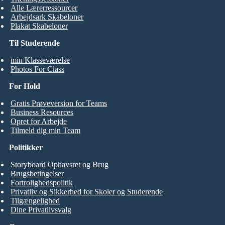
Alle Lærerressourcer
Arbejdsark Skabeloner
Plakat Skabeloner
Til Studerende
min Klasseværelse
Photos For Class
For Hold
Gratis Prøveversion for Teams
Business Resources
Opret for Arbejde
Tilmeld dig min Team
Politikker
Storyboard Ophavsret og Brug
Brugsbetingelser
Fortrolighedspolitik
Privatliv og Sikkerhed for Skoler og Studerende
Tilgængelighed
Dine Privatlivsvalg