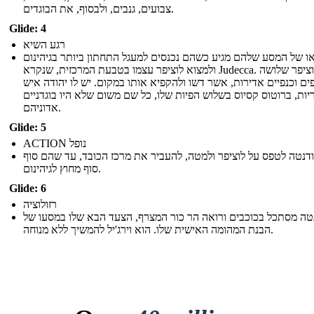
צבועים, גנבים, ולבסוף, את הבוגדים.
Glide: 4
רגע השיא
ו של המסע שלהם מגיע כשהם נכנסים למעגל התחתון ביותר בגיהינום
ולמצוא לוציפר עצמו בטבעת המרכזית, שנקרא Judecca. יש לוציפר שלושה
ים וכנפיים אדירות, אשר דשו ולהקפיא אותו במקום. יש לו יהודה איש
יות, ברוטוס קסיוס בשלוש הפיות שלו, כל שם משום שלא היו בוגדניים
אדוניהם.
Glide: 5
ACTION נופל
ל ודנטה לטפס על לוציפר ולמטה, להעביר את מרכז הכובד, עד שהם סוף
סוף מחוץ לגיהינום.
Glide: 6
רזולוציה
טה מסתכל בכוכבים ורואה הר כור המצרף, הצעד הבא שלו במסעו של
הבנת המהומה האישית שלו. הוא וירג'יל להמשיך ללא מנוחה.