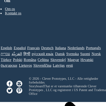
Om
Om os
Kontakt os
English
Español
Français
Deutsch
Italiana
Nederlands
Português
עברית
العَرَبِيَّة
हिन्दी
ру́сский язы́к
Dansk
Svenska
Suomi
Norsk
Türkçe
Polski
Româna
Ceština
Slovenský
Magyar
Hrvatski
български
Lietuvos
Slovenščina
Latvijas
eesti
© 2026 - Clever Prototypes, LLC - Alle rettigheder
forbeholdes.
StoryboardThat er et varemærke tilhørende
Clever
Prototypes , LLC
og registreret i US Patent and Tradema
Office