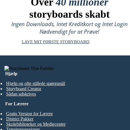
Over
40 millioner
storyboards skabt
Ingen Downloads, Intet Kreditkort og Intet Login
Nødvendigt for at Prøve!
LAVE MIT FØRSTE STORYBOARD
Hjælp
Hjælp og ofte stillede spørgsmål
Storyboard Creator
Sådan udskrives
For Lærere
Gratis Version for Lærere
District Pakker
Skolebiblioteker og Mediecentre
Træningssessioner