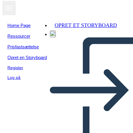
OPRET ET STORYBOARD
Home Page
Ressourcer
Prisfastsættelse
Opret en Storyboard
Register
Log på
גיהנום - תרשים מגרש