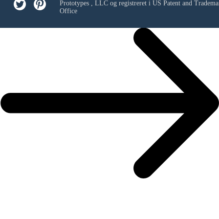
Prototypes , LLC
og registreret i US Patent and Tradema
Office