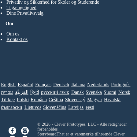
Privatliv og Sikkerhed for Skoler og Studerende
Tilgængelighed
Dine Privatlivsvalg
Om
Om os
Kontakt os
English
Español
Français
Deutsch
Italiana
Nederlands
Português
עברית
العَرَبِيَّة
हिन्दी
ру́сский язы́к
Dansk
Svenska
Suomi
Norsk
Türkçe
Polski
Româna
Ceština
Slovenský
Magyar
Hrvatski
български
Lietuvos
Slovenščina
Latvijas
eesti
© 2026 - Clever Prototypes, LLC - Alle rettigheder
forbeholdes.
StoryboardThat er et varemærke tilhørende
Clever