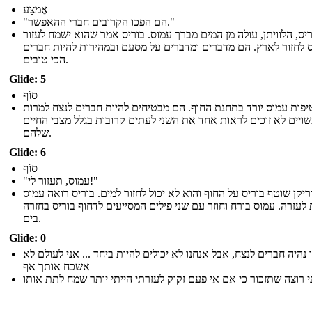
אֶמצַע
"הם הפכו הקרובים חברי ההאפשר."
ריס, הלוויתן, עולה מן המים מברך עמוס. בוריס אמר שהוא ישמח לעזור
 לחזור לארץ. הם מדברים ומדברים על מסעם ובמהירות להיות חברים
הכי טובים.
Glide: 5
סוֹף
יפות עמוס יורד בתחנת החוף. הם מבטיחים להיות חברים לנצח למרות
יים לא זוכים לראות אחד את השני לעתים קרובות בגלל מצבי החיים
שלהם.
Glide: 6
סוֹף
"עמוס, תעזור לי!"
ריקן שוטף בוריס על החוף והוא לא יכול לחזור למים. בוריס רואה עמוס
 לעזרה. עמוס בורח וחוזר עם שני פילים המסייעים לדחוף בוריס בחזרה
בים.
Glide: 0
 נהיה חברים לנצח, אבל אנחנו לא יכולים להיות ביחד ... אני לעולם לא
אשכח אותך אף