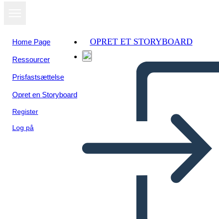
OPRET ET STORYBOARD
Home Page
Ressourcer
Prisfastsættelse
Opret en Storyboard
Register
Log på
סיכום עמוס ובוריס