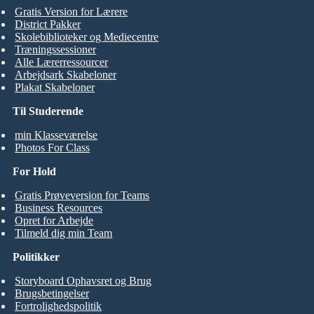
Gratis Version for Lærere
District Pakker
Skolebiblioteker og Mediecentre
Træningssessioner
Alle Lærerressourcer
Arbejdsark Skabeloner
Plakat Skabeloner
Til Studerende
min Klasseværelse
Photos For Class
For Hold
Gratis Prøveversion for Teams
Business Resources
Opret for Arbejde
Tilmeld dig min Team
Politikker
Storyboard Ophavsret og Brug
Brugsbetingelser
Fortrolighedspolitik