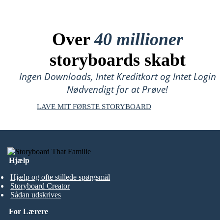
Over
40 millioner
storyboards skabt
Ingen Downloads, Intet Kreditkort og Intet Login
Nødvendigt for at Prøve!
LAVE MIT FØRSTE STORYBOARD
Hjælp
Hjælp og ofte stillede spørgsmål
Storyboard Creator
Sådan udskrives
For Lærere