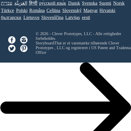
Norsk
Suomi
Svenska
Dansk
ру́сский язы́к
हिन्दी
العَرَبِيَّة
עברית
Türkçe
Polski
Româna
Ceština
Slovenský
Magyar
Hrvatski
български
Lietuvos
Slovenščina
Latvijas
eesti
© 2026 - Clever Prototypes, LLC - Alle rettigheder
forbeholdes.
StoryboardThat er et varemærke tilhørende
Clever
Prototypes , LLC
og registreret i US Patent and Tradema
Office