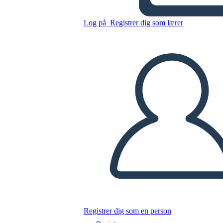
ציר הרשות המחוקקת
Log på
Registrer dig som lærer
Kopier dette storyboard
LAVE ET STORYBOARD
AFSPIL DIASSHOW
LÆS FOR MIG
Registrer dig som en person