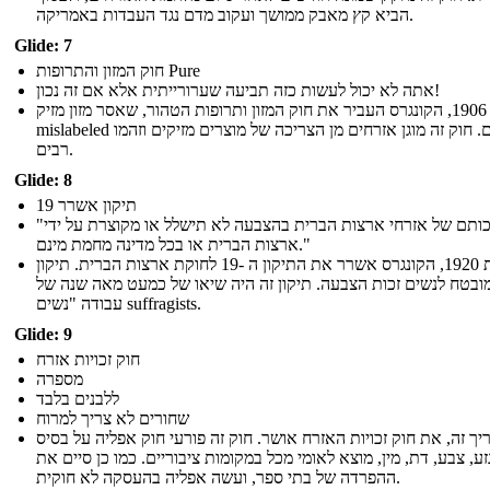
הביא קץ מאבק ממושך ועקוב מדם נגד העבדות באמריקה.
Glide: 7
חוק המזון והתרופות Pure
אתה לא יכול לעשות כזה תביעה שערורייתית אלא אם זה נכון!
בשנת 1906, הקונגרס העביר את חוק המזון ותרופות הטהור, שאסר מזון מזיק
mislabeled וסמים. חוק זה מוגן אזרחים מן הצריכה של מוצרים מזיקים וזהמו
רבים.
Glide: 8
19 תיקון אשרר
"זכותם של אזרחי ארצות הברית בהצבעה לא תישלל או מקוצרת על ידי
ארצות הברית או בכל מדינה מחמת מינם."
בשנת 1920, הקונגרס אשרר את התיקון ה -19 לחוקת ארצות הברית. תיקון
מובטח לנשים זכות הצבעה. תיקון זה היה שיאו של כמעט מאה שנה של
עבודה "נשים suffragists.
Glide: 9
חוק זכויות אזרח
מספרה
ללבנים בלבד
שחורים לא צריך למרוח
ך זה, את חוק זכויות האזרח אושר. חוק זה פורעי חוק אפליה על בסיס
זע, צבע, דת, מין, מוצא לאומי מכל במקומות ציבוריים. כמו כן סיים את
ההפרדה של בתי ספר, ועשה אפליה בהעסקה לא חוקית.