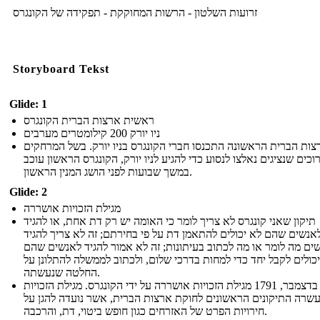
זרועות השלטון - הרשות המחוקקת - תפקידה של הקונגרס
Storyboard Tekst
Glide: 1
ראשית ארצות הברית הקונגרס
ניו יורק 200 קילומטרים מערבים
צות הברית הראשונה התכנסו חברי הקונגרס בניו יורק. בשל המרחקים
כים שנציגים נאלצו לנסוע כדי להגיע לניו יורק, הקונגרס הראשון עוכב
במשך שבועות לפני הושג המנין הראשון.
Glide: 2
מגילת הזכויות אושררה
תיקון שאני קונגרס לא צריך לומר כי האומה יש רק דת אחת, או להגיד
אנשים שהם לא יכולים להתאמן דת על פי בחירתם; זה לא צריך להגיד
ים מה לומר או מה לכתוב בעיתונות; זה לא אמור להגיד לאנשים שהם
יכולים לקבל יחד כדי למחות בדרכי שלום, ולכתוב לממשלה להתלונן על
החלטה שנעשתה.
ב -15 בדצמבר, 1791 מגילת הזכויות אושררה על ידי הקונגרס. מגילת הזכויות
שרה התיקונים הראשונים לחוקת ארצות הברית, אשר נועדה להגן על
חירויות הפרט של האזרחים כגון חופש ביטוי, דת, והרכבה.