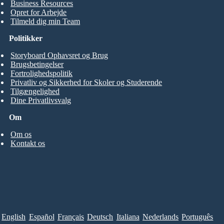
Business Resources
Opret for Arbejde
Tilmeld dig min Team
Politikker
Storyboard Ophavsret og Brug
Brugsbetingelser
Fortrolighedspolitik
Privatliv og Sikkerhed for Skoler og Studerende
Tilgængelighed
Dine Privatlivsvalg
Om
Om os
Kontakt os
English
Español
Français
Deutsch
Italiana
Nederlands
Português