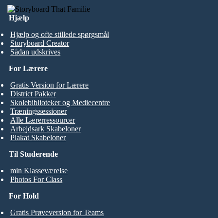
Hjælp
Hjælp og ofte stillede spørgsmål
Storyboard Creator
Sådan udskrives
For Lærere
Gratis Version for Lærere
District Pakker
Skolebiblioteker og Mediecentre
Træningssessioner
Alle Lærerressourcer
Arbejdsark Skabeloner
Plakat Skabeloner
Til Studerende
min Klasseværelse
Photos For Class
For Hold
Gratis Prøveversion for Teams