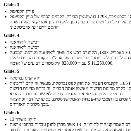
Glide: 3
פורץ הקפיטול
ב -18 בספטמבר, 1793 בוושינגטון הבירה, הלבנים הסופי של בניין הקפיטול
ב על ידי ג'ורג 'וושינגטון. הבניין הפך לנקודת ציון אמריקאי בשל הישגיה
ההסטוריים יופי ארכיטקטוני.
Glide: 4
רכישת לואיזיאנה
רכישת לואיזיאנה
ב -30 באפריל, 1803, הקונגרס רכש את שטח לואיזיאנה מצרפת. המכונה
הנדל"ן הגדולה ביותר" בהיסטוריה של ארה"ב, הקונגרס הסכים לשלם
11,250,000 $ עבור 828,000 קילומטרים רבועים של אדמה.
Glide: 5
חוק קנזס נברסקה
בשנת 1854, הקונגרס העביר את חוק קנזס נברסקה. מעשה זה קדם "ריבונות
" בקרב מדינות חדשות מאשפז אותה הברית. זה נדרש מדינות חדשות
להחליט באופן עצמאי אם המדינה צריכה לאפשר עבדות. זה הביא
יקטים בין תומכי פרו-עבדות האבולישניסטים, בסופו של דבר וכתוצאה
מכך מלחמת האזרחים.
Glide: 6
13 תיקון אשרר
הקונגרס האמריקני חוק לתיקון ה -13 אשר מחוץ לחוק עבדות ברחבי ארצות
ת. חוק זה נחקק שמונה חודשים לאחר סיום מלחמת האזרחים, ולבסוף