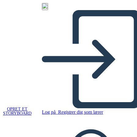
OPRET ET
Log på
Registrer dig som lærer
STORYBOARD