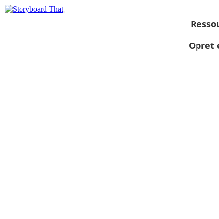
Resso
Opret 