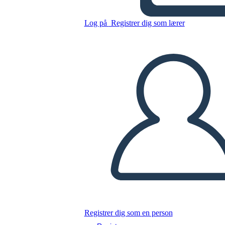
אופייני vs מו"מ עקרונית
Log på
Registrer dig som lærer
Kopier dette storyboard
LAVE ET STORYBOARD
AFSPIL DIASSHOW
LÆS FOR MIG
Registrer dig som en person