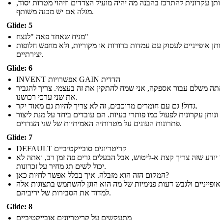
ותן עקרונית להתרכז בהבנה מה יהיה מועיל הצדדים וזיהוי מטרות יסוד,
מגלה אם יש מכנה משותף.
Glide: 5
מניח שאחד פאה "לנצח"
ותן אופייניים לעסוק עם עמדות ברורות או מקוריות, ולא מחפש חלופות
יצירתיים.
Glide: 6
INVENT אפשרויות GAIN הדדית
ה משלם עבור אספקה, אני שמח להתקין את זה בעצמי. צריך להגביר
את שני ערכי רכושנו.
גדול! גם עם חומרים מרוכבים, זה לא צריך להיות גם מאוד יקר.
ונותן עקרונית לפעול כמו פותרי בעיות. הם עובדים ביחד על מנת ליצור
פתרונות העונים על מטרותיה האמיתיות של שני הצדדים.
Glide: 7
DEFAULT קריטריונים סובייקטיביים
 יודע שזה צריך קצת א-ליטוש, אבל הבעלים גרים פה זמן רב, ואתה לא
יכול לשים תג מחיר על זכרונות.
המקום הזה הוא מזבלה. איך בכלל אפשר לחיות כאן?
 אופייניים ולגבש דעות פנימיות של מה הוא הוגן להשתמש בתצוגות אלה
למדוד את הסבירות של יריביהם.
Glide: 8
מתעקשים על קריטריונים אובייקטיביים