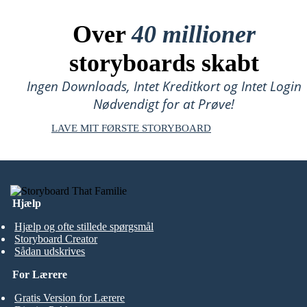
Over
40 millioner
storyboards skabt
Ingen Downloads, Intet Kreditkort og Intet Login
Nødvendigt for at Prøve!
LAVE MIT FØRSTE STORYBOARD
Hjælp
Hjælp og ofte stillede spørgsmål
Storyboard Creator
Sådan udskrives
For Lærere
Gratis Version for Lærere