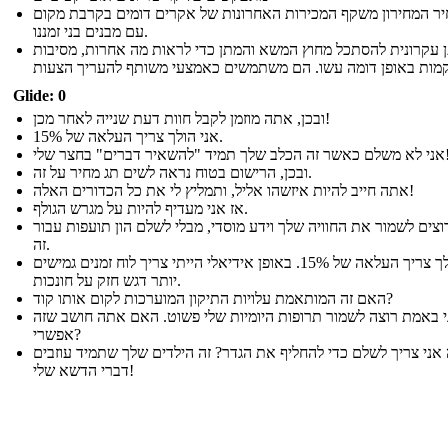
ר המחירון משקף המכירות האחרונות של אקרים דומים בקרבת מקום
עם מבנים בני זמננו.
ן עקרונית להסתכל מחוץ המשא והמתן כדי לראות מה אחרות, מסיבות
Glide: 0
ובכן, אתה מוזמן לקבל חוות דעת שנייה לאחר מכן!
אני הולך צריך העלאה של 15%.
 שלך תמיד "להשאיר דברים" בחצר שלי!
ובכן, הרישום בטוח נראה לשים תג מחיר על זה.
אתה חייב להיות איזשהו אליל, ותמליץ לי את כל הכדורים האלה!
אז אני מעדיף להיות על מגרש הגולף.
וצים לשמור את החוויה שלך וידע מוסדי, מבלי לשלם הון תועפות עבור
זה.
אני הולך צריך העלאה של 15%. באופן אידיאלי הייתי צריך לוח זמנים גמישים
יותר דגש חזק על חונכות.
האם זה המותאמת עלויות התיקון המוערכות לקום אותו קוד?
י באמת רוצה לשמור תרופות היומיות שלי פשוט. האם אתה חושב שזה
אפשרי?
אני צריך לשלם כדי להחליף את הגדר? זה הילדים שלך שתמיד עוזבים
דברי הדשא שלי!