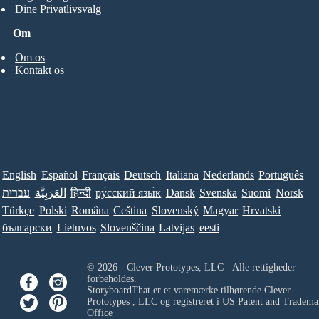
Dine Privatlivsvalg
Om
Om os
Kontakt os
English
Español
Français
Deutsch
Italiana
Nederlands
Português
Norsk
Suomi
Svenska
Dansk
ру́сский язы́к
हिन्दी
العَرَبِيَّة
עברית
Türkçe
Polski
Româna
Ceština
Slovenský
Magyar
Hrvatski
български
Lietuvos
Slovenščina
Latvijas
eesti
© 2026 - Clever Prototypes, LLC - Alle rettigheder
forbeholdes.
StoryboardThat er et varemærke tilhørende
Clever
Prototypes , LLC
og registreret i US Patent and Tradema
Office