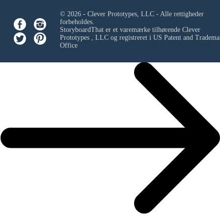
© 2026 - Clever Prototypes, LLC - Alle rettigheder
forbeholdes.
StoryboardThat er et varemærke tilhørende
Clever
Prototypes , LLC
og registreret i US Patent and Tradema
Office