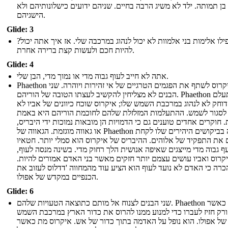
בן תמותה. ילד לא משיג הרבה בחיים. שניהם ידועים כישלונותיהם ולא
הישגיהם.
Glide: 3
פילו אלימות בני אלמוות לא יכול לנהוג במרכבה שלי. אז איך אתה יכול
להיות חכם ולעשות קצת ברירה אחרת.
Glide: 4
אתה לא חייב לעוף גבוה מדי או נמוך מדי, הבן שלי.
Phaethon ואת איקרוס לשתף את הפגמים הטרגיים של אי זהירות ויוהרה. שני
הבנים לא מצליחין להקשיב לעצתו הטובה של הוריהם. Phaethon מתעלם
דוחק לא לנהוג במרכבת השמש שלו; איקרוס שוכח כיוונים של אביו לא
לסגור לשמש. ההתעלמות המזלזלת שלהם לחוכמת הוריהם היא באמת
ת. חוקרים אחדים טוענים גם כי הדמויות הן מובאות נמוכות ידי היבריס
או גאווה מוגזמת. הגאווה של Phaethon ברורה בביקושים היהירים שלו לקחת
את התפקיד של אלוהים. ההיבריס של איקרוס הוא סמלי יותר. חטאיו
עף גבוה מדי מייצגים שאיפה אנושית הלך רחוק מדי. בשינה מנסה לעוף
יקרוס ואביו עושים עצמם יותר חזקים מאשר בני האדם אמורים להיות
רה כי האדם לא נועד לעוף הוא הציע עוד מהמחווה 'דדלוס לעזוב את
הכנפיים במקדש של אפולו.
Glide: 6
שני הבנים לצנוח אל מותם כתוצאה הטעויות שלהם. Phaethon מת כאשר
זורק חזיז לעברו כדי למנוע ממנו להרוס את כדור הארץ במרכבת השמש
של אפולו. הוא נופל על האדמה בתוך כדור של אש. איקרוס מת כאשר