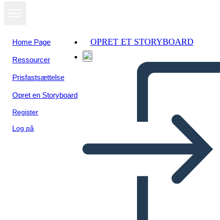
OPRET ET STORYBOARD
Home Page
Ressourcer
Prisfastsættelse
Opret en Storyboard
Register
Log på
איקרוס Phaethon השוואה