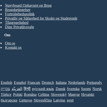
Storyboard Ophavsret og Brug
Brugsbetingelser
Fortrolighedspolitik
Privatliv og Sikkerhed for Skoler og Studerende
Tilgængelighed
Dine Privatlivsvalg
Om
Om os
Kontakt os
English
Español
Français
Deutsch
Italiana
Nederlands
Português
עברית
العَرَبِيَّة
हिन्दी
ру́сский язы́к
Dansk
Svenska
Suomi
Norsk
Türkçe
Polski
Româna
Ceština
Slovenský
Magyar
Hrvatski
български
Lietuvos
Slovenščina
Latvijas
eesti