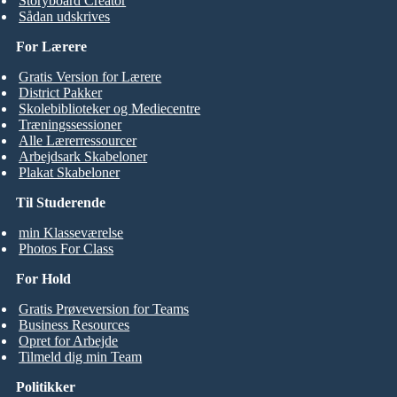
Storyboard Creator
Sådan udskrives
For Lærere
Gratis Version for Lærere
District Pakker
Skolebiblioteker og Mediecentre
Træningssessioner
Alle Lærerressourcer
Arbejdsark Skabeloner
Plakat Skabeloner
Til Studerende
min Klasseværelse
Photos For Class
For Hold
Gratis Prøveversion for Teams
Business Resources
Opret for Arbejde
Tilmeld dig min Team
Politikker