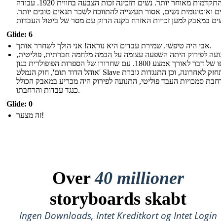
התקדמות מאוחר יותר. נשים תזכינה זכות הצבעה בחווית 1920. עבודה
 ואוטונומית נשים, אסור תעשייה להתווכח לשכר תנאים טובים יותר.
Glide: 6
אבי היה טיפשי. שמירת עבדים היא נוראה! אני הולך לשחרר אותך.
עה לפירוק היתה השפעה עצומה על הבמה מלחמה חברתית, פוליטית,
בסופו של דבר לאורך אמצע 1800. עם שחרורו של הספרות הפופולרית כגון
'אוהל הדוד תום', חוק הנמלט Slave התחזק לאחרונה, וכן התנגדות גוברת
חבת סמכויות העבד פוליטי, התנועה לפירוק היה מכריע במאבק הכולל
כנגד עבדות והרחבתו.
Glide: 0
זה מצער!
Over
40 millioner
storyboards skabt
Ingen Downloads, Intet Kreditkort og Intet Login