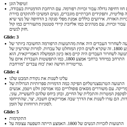
טיפול הוגן!
 חוו דחיפה גדולה עבור זכויות רפורמה. עם הרחבת הזדמנויות בעבודה,
פוליטית, ותפקידים חברתיים מוגברים, נשים המשיכו להתקדם בזירת
ויות האזרח. אירועים כוללים אמנת מפלי סנקה ב הדחיפה של נשי שיא
1848 עבור זכויות, עם מנהיגים כמו אליזבת קיידי סטנטון מתעוררים כמו קול
חזק לנשים.
Glide: 3
ה לשחרור העבדים היה אחת מהתנועות הרפורמה החשובה ביותר של
אמצע 1800. זה שקרא לשים הקץ המוחלט של עבדות. למרות שהרעיון של
נועה לשחרור העבדים היה קיים מאז כינון הממשלה האמריקאית, הוא
התרחב במיוחד ברחבי אמצע 1800, כמו התפשטות העבדות איום על
טריטוריה חדשה ואת 'כוח עבדים "מורחבת.
Glide: 4
עלינו לשנות את נקודת המבט שלנו
התנועה הטרנסצנדטליזם הפיקה כמה הדמויות ספרותיות הגדולות של
ריקה. עם משוררים מסאים פופולריים כמו אמרסון וולט ויטמן, אנשים
לפקפק המטרות והתכלית של החיים, ובחן ביחס שלהם לתעשייה, עוני,
ות. הם עזרו לשנות את הדרך שבה אמריקאים חשבה, יצר, שהתייחסו
לסוגיות הרווחות של הזמן.
Glide: 5
התקדמות
התנועות לזכויות הנשים של 1800. האמצע הייתה השפעה עצומה על