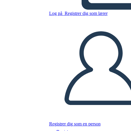
1850 אמריקה - רפורמי נגד
עבדות
Log på
Registrer dig som lærer
Kopier dette storyboard
LAVE ET STORYBOARD
AFSPIL DIASSHOW
LÆS FOR MIG
Registrer dig som en person