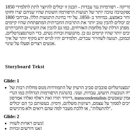
1850 אמריקה - רפורמיות נגד עבדות - תכנון זו יכולים להיוצר לתת לתלמידי
פקטיבה טובה יותר של תנועות הרפורמה השונות שהיו שניהם יצרו וחזקו
ברחבי 1800s מאוחר באמצע, במיוחד ב -1850. על ידי בחינת התנועות הללו,
ם יכולים להבין טוב יותר את התרבות החברתית המתפתחת שהיו קיימים
מפתן הדלת של מלחמת האזרחים, כמו גם להבין את השינויים החברתיים
ים יותר שהיו קיימים גם כן. מתנועות זכויות נשים, כדי הטרנסצנדטליזם,
כמובן, תנועה לשחרור עבדים, תלמידים יהיו לגייס ידע מקיף יותר של איך
אנשים רצויים ופעלו על שינוי.
Storyboard Tekst
Glide: 1
סצנדטליזם סובבים סביב הרעיון של התמודדות מנוס מחלות רבות של
 הנובעות תיעוש, עבדות, ועוני. בהנהגת הרפורמות הגדולות כמו הנרי
דייוויד תורו ואת ראלף ואלדו אמרסון, transcendentalists האמין שאנשים
כים לסמוך על עצמם, רעיונות משלהם, ודמיון. בעשותם כך הם יכולים
"להתעלות", או ללכת מעבר למה שהם רואים ולא מרגישים.
Glide: 2
נשים ראויות לשוויו!
אנו דורשים זכויות!