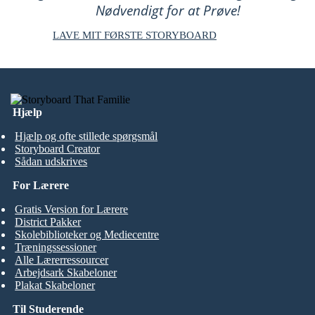
Nødvendigt for at Prøve!
LAVE MIT FØRSTE STORYBOARD
Hjælp
Hjælp og ofte stillede spørgsmål
Storyboard Creator
Sådan udskrives
For Lærere
Gratis Version for Lærere
District Pakker
Skolebiblioteker og Mediecentre
Træningssessioner
Alle Lærerressourcer
Arbejdsark Skabeloner
Plakat Skabeloner
Til Studerende