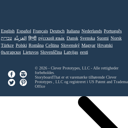
English
Español
Français
Deutsch
Italiana
Nederlands
Português
Norsk
Suomi
Svenska
Dansk
ру́сский язы́к
हिन्दी
العَرَبِيَّة
עברית
Türkçe
Polski
Româna
Ceština
Slovenský
Magyar
Hrvatski
български
Lietuvos
Slovenščina
Latvijas
eesti
© 2026 - Clever Prototypes, LLC - Alle rettigheder
forbeholdes.
StoryboardThat er et varemærke tilhørende
Clever
Prototypes , LLC
og registreret i US Patent and Tradema
Office