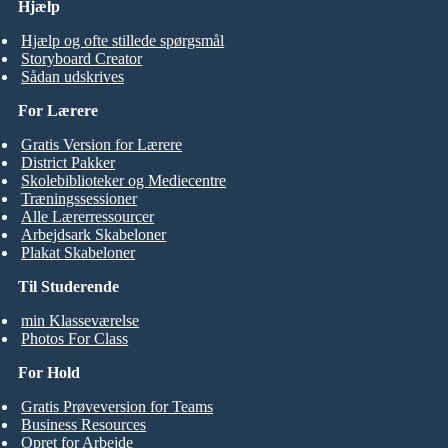
Hjælp
Hjælp og ofte stillede spørgsmål
Storyboard Creator
Sådan udskrives
For Lærere
Gratis Version for Lærere
District Pakker
Skolebiblioteker og Mediecentre
Træningssessioner
Alle Lærerressourcer
Arbejdsark Skabeloner
Plakat Skabeloner
Til Studerende
min Klasseværelse
Photos For Class
For Hold
Gratis Prøveversion for Teams
Business Resources
Opret for Arbejde