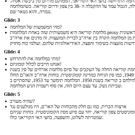
לחמה התרחשה בחצי האי הקוריאני, הממוקם מדרום סין ביבשת אסיה
בתחילה, הגבול עמד על ההקבלה ה -38 בין צפון ודרום קוריאה. כשהמלחמה
נגמרה, והוא נשאר שם.
Glide: 3
מהי המשמעות של המלחמה?
מלחמת קוריאה היא משמעותית שזה באחת המלחמות proxy הראשונית
 מן המלחמה הקרה בין ארה"ב לברית המועצות. זה מדגים את ארה"ב
Glide: 4
מתי במלחמה את להתרחש?
אנחנו חייבים לכלול קומוניזם!
מת קוריאה החלה על העקבים של סיום מלחמת אזרחים של סין בשנת
1949, כמו סין הגיחה כמדינה קומוניסטית. כוחות ארה"ב והאו"ם החלו
להילחם ב קוריאה בשנת 1950. המלחמה תימשך עד 1953, שהסתיים ב
שביתת נשק. עד עצם היום הזה, אין סוף רשמית הגיע המלחמה.
Glide: 5
שהיה מעורב?
ארצות הברית, כמו גם חלק מהכוחות של האו"ם, היו מגולענים נגד
מוניסטים צפון קוריאה, יחד עם סיוע מסין הקומוניסטית. כוחות שניהם
שמטרתה לשלוט, והשפעה, בחצי האי הקוריאני כולו.