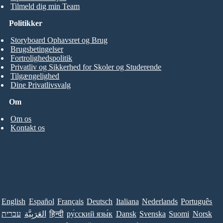
Tilmeld dig min Team
Politikker
Storyboard Ophavsret og Brug
Brugsbetingelser
Fortrolighedspolitik
Privatliv og Sikkerhed for Skoler og Studerende
Tilgængelighed
Dine Privatlivsvalg
Om
Om os
Kontakt os
English
Español
Français
Deutsch
Italiana
Nederlands
Português
עברית
العَرَبِيَّة
हिन्दी
ру́сский язы́к
Dansk
Svenska
Suomi
Norsk