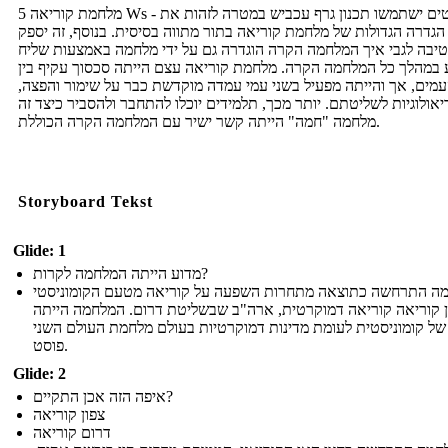
מלחמת קוריאה 5 Ws - סטודנטים ישתמשו תכנון גרף עכביש במטרה לזהות את
 הגדרה הגדולות של מלחמת קוריאה בתור מתווה בסיסית. בנוסף, זה יספק
יבה לגבי איך המלחמה הקרה הוגדרה גם על ידי מלחמה באמצעות שליח
במהלך כל המלחמה הקרה. מלחמת קוריאה עצם הייתה סכסוך עקיף בין
העמים, אך והייתה מפעיל בשני עמי עמדה מוקדשת כבר על שימור והפצה
אולוגיות לשליטתם. יותר מכך, תלמידים יוכלו להתחבר ולהסביר כיצד זה
מלחמה "חמה" הייתה קשר ישיר עם המלחמה הקרה הכוללת.
Storyboard Tekst
Glide: 1
מדוע הייתה המלחמה לקרות?
ה התרחשה כתוצאה מתחרות השפעה על קוריאה מטעם הקומוניסטי
ן קוריאה קוריאה דמוקרטית, ארה"ב שבשליטת דרום. המלחמה הייתה
של קומוניסטית לעומת מדינות דמוקרטיות בעולם מלחמת העולם השני
פוסט.
Glide: 2
איפה הזה אכן התקיים?
צפון קוריאה
דרום קוריאה