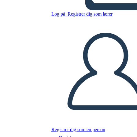
קוריאה: 1950-1953
Log på
Registrer dig som lærer
Kopier dette storyboard
LAVE ET STORYBOARD
AFSPIL DIASSHOW
LÆS FOR MIG
Registrer dig som en person