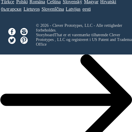
Türkçe
Polski
Româna
Ceština
Slovenský
Magyar
Hrvatski
български
Lietuvos
Slovenščina
Latvijas
eesti
© 2026 - Clever Prototypes, LLC - Alle rettigheder
forbeholdes.
StoryboardThat er et varemærke tilhørende
Clever
Prototypes , LLC
og registreret i US Patent and Tradema
Office